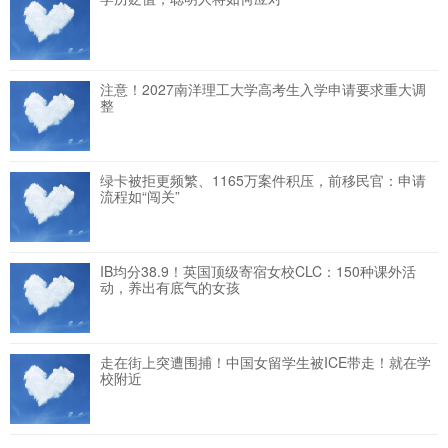
注意！2027南洋理工大学高考生入学申请要求重大调
整
绿卡被拒更频繁、1165万案件积压，前移民官：申请
流程如“闯关”
IB均分38.9！英国顶级寄宿女校CLC：150种课外活
动，养出有底气的女孩
走在街上突遭围捕！中国女留学生被ICE带走！就在学
校附近