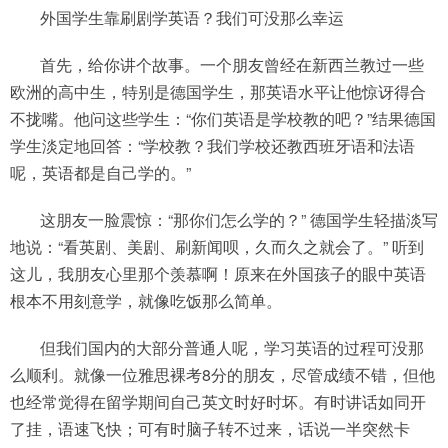
外国学生靠刷剧学英语？我们可没那么幸运
首先，给你讲个故事。一个朋友曾经在新西兰教过一些
欧洲的高中生，特别是德国学生，那英语水平让他惊讶得合
不拢嘴。他问这些学生：“你们英语是学校教的吧？”结果德国
学生淡定地回答：“学校教？我们学校还教西班牙语和法语
呢，英语都是自己学的。”
这朋友一脸震惊：“那你们怎么学的？” 德国学生轻描淡写
地说：“看英剧、美剧、刷新闻呗，久而久之就会了。” 听到
这儿，我朋友心里那个羡慕啊！原来在外国孩子的眼中英语
根本不用刻意学，就像吃饭那么简单。
但我们国内的大部分普通人呢，学习英语的过程可没那
么顺利。就像一位雅思裸考8分的朋友，尽管成绩不错，但他
也经常觉得在留学期间自己英文时好时坏。有时讲话如同开
了挂，语速飞快；可有时脑子转不过来，话说一半突然卡