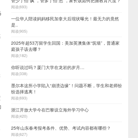
管少了怕“飘”，管多了怕“怂”，家长该如何把握教育尺度？
阅读(693)
马
一位华人陪读妈妈移民加拿大后现状曝光！最无力的竟然
是..
阅读(905)
高
2025年超53万留学生回国：美加英澳集体“筑墙”，普通家
庭孩子该去哪？
阅读(182)
你听说过吗？厦门大学在龙岩的岁月…
是
阅读(338)
墨尔本这所小学陷入“崩溃边缘”！问题不断，学生和老师纷
纷选择逃离！
度
阅读(693)
的
浙江开放大学今在巴黎设立海外学习中心
阅读(420)
25年山东春考报考条件、优势、考试内容都有哪些？
录
阅读(627)