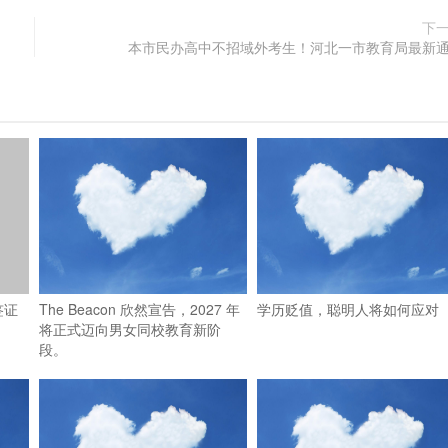
下
本市民办高中不招域外考生！河北一市教育局最新
签证
The Beacon 欣然宣告，2027 年
学历贬值，聪明人将如何应对
将正式迈向男女同校教育新阶
段。