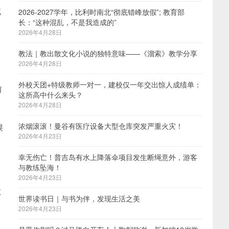
尼
2026-2027学年，比利时南北“彻底错峰放假”; 教育部
长：“这种混乱，不是我造成的”
2026年4月28日
教法｜教出散文化小说的独特意味——《溜索》教学分享
2026年4月28日
外校天团+特级教师一对一，建校仅一年交出惊人成绩单：
前
这所高中什么来头？
2026年4月28日
浓烟滚滚！曼谷有医疗设备大型仓库突发严重火灾！
课
2026年4月23日
幸无伤亡！普吉岛有水上降落伞项目发生断绳意外，游客
与教练坠海！
2026年4月23日
教
世界读书日｜与书为伴，发现生活之美
2026年4月23日