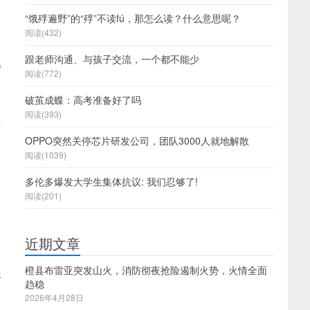
“饿殍遍野”的“殍”不读fú，那怎么读？什么意思呢？
阅读(432)
跟老师沟通、与孩子交流，一个都不能少
转
阅读(772)
破茧成蝶：高考准备好了吗
阅读(393)
生
OPPO突然关停芯片研发公司，团队3000人就地解散
阅读(1039)
多伦多爆发大学生集体抗议: 我们忍够了!
阅读(201)
。
近期文章
橙县布雷亚突发山火，消防彻夜抢险遏制火势，火情全面
根
趋稳
2026年4月28日