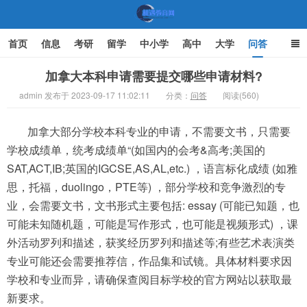
首页
信息
考研
留学
中小学
高中
大学
问答
文化
家庭教育
加拿大本科申请需要提交哪些申请材料?
admin 发布于 2023-09-17 11:02:11
分类：
问答
阅读(560)
机遇教育网
加拿大部分学校本科专业的申请，不需要文书，只需要
学校成绩单，统考成绩单“(如国内的会考&高考;美国的
SAT,ACT,IB;英国的IGCSE,AS,AL,etc.) ，语言标化成绩 (如雅
思，托福，duolingo，PTE等) ，部分学校和竞争激烈的专
业，会需要文书，文书形式主要包括: essay (可能已知题，也
可能未知随机题，可能是写作形式，也可能是视频形式) ，课
外活动罗列和描述，获奖经历罗列和描述等;有些艺术表演类
专业可能还会需要推荐信，作品集和试镜。具体材料要求因
学校和专业而异，请确保查阅目标学校的官方网站以获取最
新要求。