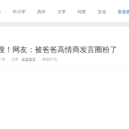
学
中小学
高中
大学
问答
文化
家庭
热搜！网友：被爸爸高情商发言圈粉了
:18
分类：
家庭教育
阅读(515)