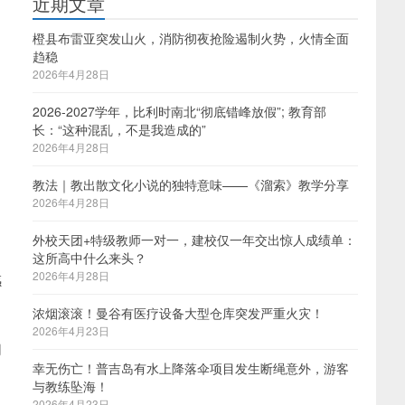
近期文章
橙县布雷亚突发山火，消防彻夜抢险遏制火势，火情全面
趋稳
2026年4月28日
2026-2027学年，比利时南北“彻底错峰放假”; 教育部
长：“这种混乱，不是我造成的”
2026年4月28日
教法｜教出散文化小说的独特意味——《溜索》教学分享
2026年4月28日
外校天团+特级教师一对一，建校仅一年交出惊人成绩单：
这所高中什么来头？
2026年4月28日
感
浓烟滚滚！曼谷有医疗设备大型仓库突发严重火灾！
2026年4月23日
们
幸无伤亡！普吉岛有水上降落伞项目发生断绳意外，游客
与教练坠海！
2026年4月23日