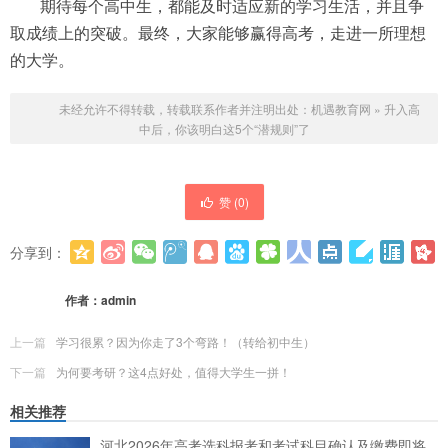
期待每个高中生，都能及时适应新的学习生活，并且争
取成绩上的突破。最终，大家能够赢得高考，走进一所理想
的大学。
未经允许不得转载，转载联系作者并注明出处：
机遇教育网
»
升入高
中后，你该明白这5个“潜规则”了
赞 (
0
)
分享到：
更多
(
0
)
作者：
admin
上一篇
学习很累？因为你走了3个弯路！（转给初中生）
下一篇
为何要考研？这4点好处，值得大学生一拼！
相关推荐
河北2026年高考选科报考和考试科目确认及缴费即将