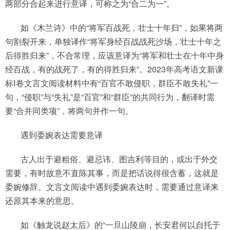
两部分合起来进行意译，可称之为“合二为一”。
如《木兰诗》中的“将军百战死，壮士十年归”，如果将两
句割裂开来，单独译作“将军身经百战战死沙场，壮士十年之
后得胜归来”，不合常理，应该意译为“将军和壮士在十年中身
经百战，有的战死了，有的得胜归来”。2023年高考语文新课
标Ⅰ卷文言文阅读材料中有“百官不敢侵职，群臣不敢失礼”一
句，“侵职”与“失礼”是“百官”和“群臣”的共同行为，翻译时需
要“合并同类项”，将两句并作一句。
遇到委婉表达需要意译
古人出于避粗俗、避忌讳、图吉利等目的，或出于外交
需要，有时故意不直陈其事，而是把话说得很含蓄，这就是
委婉修辞。文言文阅读中遇到委婉表达时，需要通过意译来
还原其本来的意思。
如《触龙说赵太后》的“一旦山陵崩，长安君何以自托于