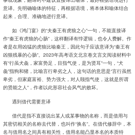
意译。先明确喻体的特征，再根据语境，将本体和喻体结合
起来，合理、准确地进行意译。
如《鸿门宴》的“夫秦王有虎狼之心”一句，不能直接译
作“秦王有虎狼的心肠”，这样翻译有悖逻辑，也令人费解。作
者是在用凶猛的虎狼比喻秦王，因此句子应该意译为“秦王有
凶狠残暴的心肠”。2023年高考语文北京卷文言文阅读材料中
有“行虽犬彘，家富势足，目指气使，是为贤耳”一句，“犬
彘”指狗和猪，比喻言行卑劣之人，这句话的意思是“言行虽然
卑劣，但家庭富裕、势力强大，对人颐指气使，这就是所谓
的贤能之人”，作者以此形容社会风气的败坏。
遇到借代需要意译
借代是指不直接说出某人或某事物的名称，而是借用与
其密切相关的名称去代替，也叫作“换名”。在借代修辞中，本
名与借用名之间具有相关性，借用名能凸显本名的本质特