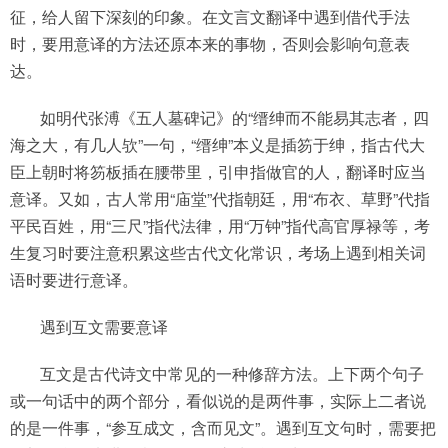
征，给人留下深刻的印象。在文言文翻译中遇到借代手法
时，要用意译的方法还原本来的事物，否则会影响句意表
达。
如明代张溥《五人墓碑记》的“缙绅而不能易其志者，四
海之大，有几人欤”一句，“缙绅”本义是插笏于绅，指古代大
臣上朝时将笏板插在腰带里，引申指做官的人，翻译时应当
意译。又如，古人常用“庙堂”代指朝廷，用“布衣、草野”代指
平民百姓，用“三尺”指代法律，用“万钟”指代高官厚禄等，考
生复习时要注意积累这些古代文化常识，考场上遇到相关词
语时要进行意译。
遇到互文需要意译
互文是古代诗文中常见的一种修辞方法。上下两个句子
或一句话中的两个部分，看似说的是两件事，实际上二者说
的是一件事，“参互成文，含而见文”。遇到互文句时，需要把