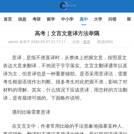
首页
信息
考研
留学
中小学
高中
大学
问答
文化
家庭教育
高考｜文言文意译方法举隅
admin 发布于 2024-05-07 21:17:11
分类：
高中
阅读(550)
机遇教育网
意译，是指不便直译时，从整体上把握文意，按照原文
表达大意来翻译，不拘泥于字字落实。文言文翻译通常以直
译为主，但意译也是一种重要辅助。是否采用意译法，需要
考生根据语境作出判断。很多考生对此把握不准，影响了对
材料的理解。其实，什么情况下应该意译，用怎样的方法翻
译，是有规律可循的。下面略作说明。
遇到比喻需要意译
在文言文中，作者常用比喻的手法形象地描摹某种人、
事或现象，翻译时不建议直接译出喻体，最好根据语境进行