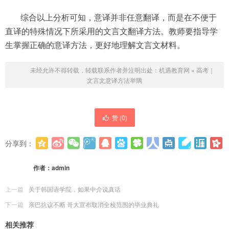
综合以上分析可知，意译并非任意翻译，而是在不便于
直译的特殊情况下所采用的文言文翻译方法。教师要指导学
生掌握正确的意译方法，更好地理解文言文材料。
未经允许不得转载，转载联系作者并注明出处：
机遇教育网
»
高考｜
文言文意译方法举隅
赞 (
0
)
分享到：
更多
(
0
)
作者：
admin
上一篇
关于韩国语学院，如果中介说真话
下一篇
亲巴抗议不断 哥大宣布取消全校范围的毕业典礼
相关推荐