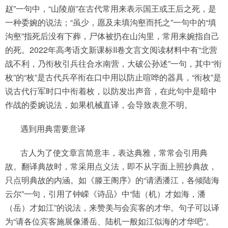
赵”一句中，“山陵崩”在古代常用来表示国王或王后之死，是
一种委婉的说法；“虽少，愿及未填沟壑而托之”一句中的“填
沟壑”指死后没有下葬，尸体被扔在山沟里，常用来婉指自己
的死。2022年高考语文新课标II卷文言文阅读材料中有“北营
战不利，乃衔枚引兵往合水南营，大破公孙述”一句，其中“衔
枚”的“枚”是古代兵卒衔在口中用以防止喧哗的器具，“衔枚”是
说古代行军时口中衔着枚，以防发出声音，在此句中是暗中
作战的委婉说法，如果机械直译，会导致表意不明。
遇到用典需要意译
古人为了使文章言简意丰，表达典雅，常常会引用典
故。翻译典故时，常采用点义法，即不从字面上照抄典故，
只点明典故的内涵。如《滕王阁序》的“请洒潘江，各倾陆海
云尔”一句，引用了钟嵘《诗品》中“陆（机）才如海，潘
（岳）才如江”的说法，来赞美与会宾客的才华。句子可以译
为“请各位宾客施展像潘岳、陆机一般如江似海的才华吧”。