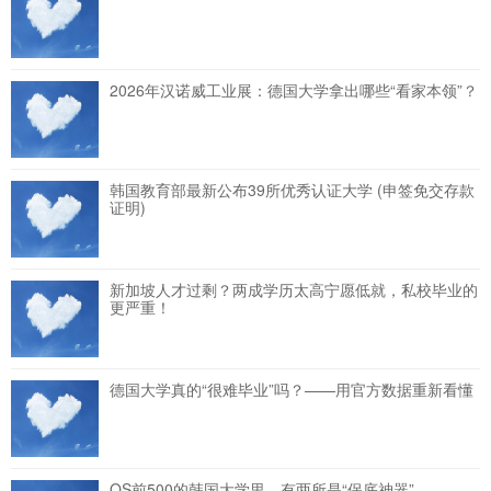
2026年汉诺威工业展：德国大学拿出哪些“看家本领”？
韩国教育部最新公布39所优秀认证大学 (申签免交存款
证明)
新加坡人才过剩？两成学历太高宁愿低就，私校毕业的
更严重！
德国大学真的“很难毕业”吗？——用官方数据重新看懂
QS前500的韩国大学里，有两所是“保底神器”