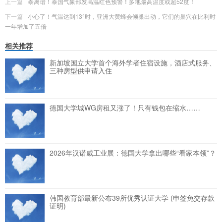
上一篇
泰离谱！泰国气象部发高温红色预警！多地最高温度或超52度！
下一篇
小心了！气温达到13°时，亚洲大黄蜂会倾巢出动，它们的巢穴在比利时
一年增加了五倍
相关推荐
新加坡国立大学首个海外学者住宿设施，酒店式服务、
三种房型供申请入住
德国大学城WG房租又涨了！只有钱包在缩水……
2026年汉诺威工业展：德国大学拿出哪些“看家本领”？
韩国教育部最新公布39所优秀认证大学 (申签免交存款
证明)