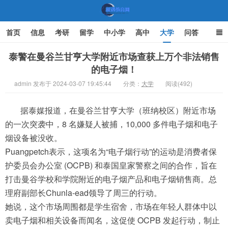
首页
信息
考研
留学
中小学
高中
大学
问答
文化
家庭教育
泰警在曼谷兰甘亨大学附近市场查获上万个非法销售
的电子烟！
机遇教育网
admin 发布于 2024-03-07 19:45:44
分类：
大学
阅读(492)
据泰媒报道，在曼谷兰甘亨大学（班纳校区）附近市场
的一次突袭中，8 名嫌疑人被捕，10,000 多件电子烟和电子
烟设备被没收。
Puangpetch表示，这项名为“电子烟行动”的运动是消费者保
护委员会办公室 (OCPB) 和泰国皇家警察之间的合作，旨在
打击曼谷学校和学院附近的电子烟产品和电子烟销售商。总
理府副部长Chunla-ead领导了周三的行动。
她说，这个市场周围都是学生宿舍，市场在年轻人群体中以
卖电子烟和相关设备而闻名，这促使 OCPB 发起行动，制止