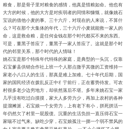
粮食，那是骨子里对粮食的感情，他真是惜粮如命。他也有
大方的时候，他的大方是对疾弱者的同情和慷慨，就像姚石
宝说的借他小麦的事。三十六斤，对现在的人来说，不算什
么？可在那个大集体的年代，三十六斤小麦就能救一家人的
命，这是救命粮，是任何金钱在那个时代都买不来的东西。
可是，董黑子答应了，董黑子一家人答应了。这就是那个时
代的邻里关系，那个时代的人情味！
姚石宝是那个特殊年代特殊的家庭，是典型的一头沉，仅靠
石宝爹县供销合作社上班一个人那点微乎其微的工资维持一
家老小八口人的生活，那真是难上加难。七十年代后期，国
家的国民经济在拨乱反正中彳亍前行，正在蓄势待发。可农
村很多老少边穷地方，却依然落后不堪。多年来姚石宝一家
几乎没有吃过白摸摸，家大人多劳力少，再加上农村的各种
提溜摊派，石宝娘一个女劳力，上有老下有小，拼死拼活一
年仍然欠了村里一屁股债。沉重的生活负担一直压得石宝一
家喘不过气来。缺吃少穿，石宝娘孤注一掷一个弱不禁风的
女人家非要去豫东拿黑豆换红薯片 ，一不小心摔坏了小腿