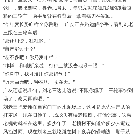
张口，要吃要喝，要养儿育女 ，寻思完就屁颠屁颠的跟着拉
粮的三轮车，两手反背在脊背后，拿着镰刀往家回。
“今年麦长势咋样？你割啦！”广友正在路边解小手，看到刘老
三跟在三轮车后。
“那还用说，杠杠的。”
“亩产能过千？”
“差不多吧！你乃麦咋样？”
“咋样，和地断亲啦，打种上就没去地瞅一眼。”
“你真中，我可没用你那福气！”
“听天由命吧，种在地，收在天。”
广友还想说几句，刘老三边走边说:”不跟你侃了，三轮车快到
场了，改天再聊吧。”
刘老三把麦摊在自家门前的水泥场上，这可是原先生产队的
打麦场，现在归他了 。场埝边有棵老槐树，打他记事，这棵
老槐树就长在这里。多少年了，老槐树不知道给多少人避过
风挡过雨。现在刘老三就圪蹴在树下废弃的碌轴边，顺手从