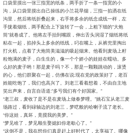
口袋里摸出一张三指宽的纸条，两手折了一条一指宽的小
沟，从口袋里摸出自己操练的小兰花旱烟，三指一掐洒在纸
沟里，然后将纸折叠起来，右手将多余的纸念成线一样，左
手拢着烟纸，两手配合上下旋转了一会，上粗下细的”大炮
筒”就卷成了。他将左手抬到嘴跟，伸出舌头润湿了烟纸将纸
粘在一起，掐掉头上多余的纸线，叼在嘴上，从裤兜里掏出
打火机，点着了大炮筒美滋滋的吸起烟来。他看到麦场上籽
粒饱满的麦子，白生生的，像一个个娇小的娃娃在蠕动。多
么好的麦子哟！那是麦子吗？不，那是一颗颗跳动的，滚烫
的心，他们群聚在一起，仿佛在说:现在党的政策好了，老百
姓能吃饱了，我们也高兴了。刘老三看着想着，不由自主地
笑出声来，自言自语道:”多亏我们有个好国家。”
“老三叔，麦收了是不是在麦场上做春梦哩。”姚石宝从老三麦
场路过，看到碌轴边的刘老三，梦呓般的哈喇子流了老长。
“你这娃，真坏，竟搅我的美梦。”
“梦见啥了，梦见顺生娶媳妇你老歇心了。”
“这倒不是，我在想你们真是赶上好时代了，太享福了。哪像