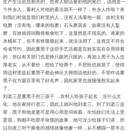
生产生活息息相关的，也有人朝活要割他的尾巴 ，说他是一
个外乡人，看村人对他的看法就不一样了，外乡人咋啦？来
到我们村就是我们村里的人，没有人浅看他一眼。农村没有
电磨（没有电，哪来的电磨）石头磨居多，如果没有人錾
磨，百姓就得回颗将粮食吃下，这显然是不现实的。谁家的
木桶坏了，你不有铁箍箍起来，就没法用了，这肯定不符合
俭省节约，因此董黑子这些手艺活都是百姓实实在在用得着
的，所以有关部门也是睁只眼闭只眼的，再加上黑子为人忠
厚老实，从不要价，想给了给两个，不想给也就算了，使得
周边村里提起董黑子都会伸出大拇指说他好的。不管咋说董
黑子在方圆百里有了好名声，因此家里也就慢慢殷实起来
了。
刘老三是董黑子的三孩子 ，农村人给孩子起名，没什么文
化，他在家排行老三，因此上就叫他刘老三。到了刘老三这
辈，黑子和他老婆可是用心用意伺候着，生怕娃们生活上受
委屈，狗都不吃那半块馍的故事，他可没少给孩子们讲，所
以刘老三对于粮食的感情就像他爹一样，从不糟蹋一星半点