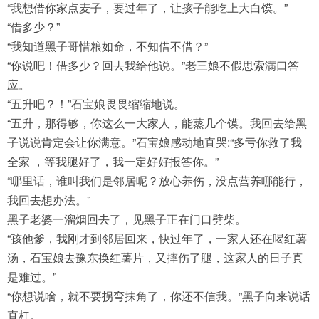
“我想借你家点麦子，要过年了，让孩子能吃上大白馍。”
“借多少？”
“我知道黑子哥惜粮如命，不知借不借？”
“你说吧！借多少？回去我给他说。”老三娘不假思索满口答
应。
“五升吧？！”石宝娘畏畏缩缩地说。
“五升，那得够，你这么一大家人，能蒸几个馍。我回去给黑
子说说肯定会让你满意。”石宝娘感动地直哭:“多亏你救了我
全家 ，等我腿好了，我一定好好报答你。”
“哪里话，谁叫我们是邻居呢？放心养伤，没点营养哪能行，
我回去想办法。”
黑子老婆一溜烟回去了，见黑子正在门口劈柴。
“孩他爹，我刚才到邻居回来，快过年了，一家人还在喝红薯
汤，石宝娘去豫东换红薯片，又摔伤了腿，这家人的日子真
是难过。”
“你想说啥，就不要拐弯抹角了，你还不信我。”黑子向来说话
直杠。