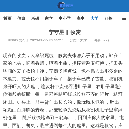
首页
信息
考研
留学
中小学
高中
大学
问答
文化
家庭教育
宁守星 ‖ 收麦
admin 发布于 2023-06-29 09:22:27
分类：
大学
阅读(599)
机遇教育网
现在的收麦，人享福死啦！腋窝夹张镰几乎不用动，站在自
家的地头，叼着香烟，哼着小曲，指挥着割麦师傅，把田头
地脑的麦子收拾干净，宁愿多掏点钱，也不愿去出那多余的
木囊力。拉麦也不用架子车了，架子车已成了古董。收割机
张开吓人的大嘴 ，连麦杆带麦穗吞进肚子里，在肚子里翻江
倒海般的折腾一番，尾部将秸秆撕成长短不齐的碎片，秸秆
还田。机头上一只手臂伸出长长的，像玩魔术似的 ，吐出一
颗颗白白胖胖的麦粒，那麦粒争先恐后从收割机肚子里窜到
机仓里 ，随后欢快地窜到三轮车上，回到庄稼人的家里、屯
里、面缸、餐桌，最后进到每个人的嘴里。这就是粮食，庄