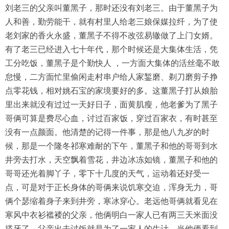
刘老三的父亲叫董黑子，那时还没有刘老三。由于董黑子为
人和善，勤劳能干，就有村里人给老三娘保媒拉纤，为了使
老刘家的香火永盛，董黑子不得不改弦易辙做了上门女婿。
有了老三已经进入七十年代，那个时候还是大集体生活，凭
工分吃饭，董黑子是个勤快人 ，一方面大集体的活丝毫不敢
怠慢，二方面忙里偷闲走村串户给人家錾磨、剃刀磨剪子挣
点零花钱，相对姚石宝的家境要好的多。这董黑子打从娘胎
里出来就没有过过一天好日子，面黄肌瘦，他老爹为了黑子
哥俩可算是费尽心血，讨过百家饭，穿过百家衣，有时甚至
没有一点颜面。他清楚的记得一件事，那是他八九岁的时
候，那是一个隆冬祁寒难耐的下午，董黑子和他的哥哥到水
井旁去打水，天空飘着雪花，井边冰冻如镜，董黑子和他的
哥哥还光着脚丫子，零下十几度的天气，运动着还好受一
点，可是对于正长身体的哥俩来说饥寒交迫，浑身无力，哥
俩个瑟缩着身子来到井旁，寒冰穿心。老远他哥俩就看见在
寒风中衣衫褴褛的父亲，他俩明白一家人已有两三天米面没
搭牙了，父亲出去讨饭就是为了一家人的生计。当他俩看到