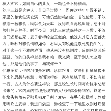
稼人疼它，如同自己的儿女，一颗也舍不得糟蹋。
刘老三就是这种人，苦日子过惯了，即便这些年年景不错，
家里的粮食盆满仓满，可他仍然惜粮如金，省吃俭用，不敢
糟蹋一粒粮食，民以食为天嘛！没得粮食再说里能，总不能
脸打肿充胖子。时至今日，刘老三依然保持这一习惯，不管
出门还是在家，麦子看得给金豆似的。他这人其它方面都大
方，唯独对粮食惜粮如命，村里人都说他是饿死鬼托生的。
对于这一个不雅的称谓，他从来没有抵制过，反倒感到其乐
融融。他的口头禅就是我有粮，我光荣，至于别人怎么看
他，那是他们的事了，与我何干？
他总感觉，他的习惯是对的。珍惜粮食，这是祖祖辈辈传承
下来的思想与智慧，俗话说得好，家有银钱千贯，不如有粮
一石。古人为什么要这样说，那是经过长时间与命抗争总结
出来的，它内涵的哲理是现在的人很难体会得到的。刘老三
把坟头犄角旮旯那几穗麦子割了麦头，在手心搓揉着，然后
用嘴吹去麦糠，装进口袋里，游检查了一下地里收割过后留
下的一些麦头，心对嘴说:也得给鸟留点口粮，必定鸟也有一