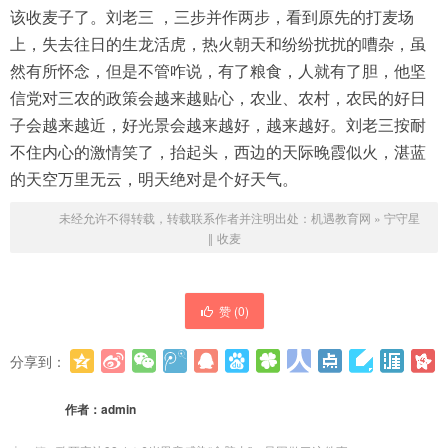
该收麦子了。刘老三 ，三步并作两步，看到原先的打麦场
上，失去往日的生龙活虎，热火朝天和纷纷扰扰的嘈杂，虽
然有所怀念，但是不管咋说，有了粮食，人就有了胆，他坚
信党对三农的政策会越来越贴心，农业、农村，农民的好日
子会越来越近，好光景会越来越好，越来越好。刘老三按耐
不住内心的激情笑了，抬起头，西边的天际晚霞似火，湛蓝
的天空万里无云，明天绝对是个好天气。
未经允许不得转载，转载联系作者并注明出处：
机遇教育网
»
宁守星
‖ 收麦
赞 (
0
)
分享到：
更多
(
0
)
作者：
admin