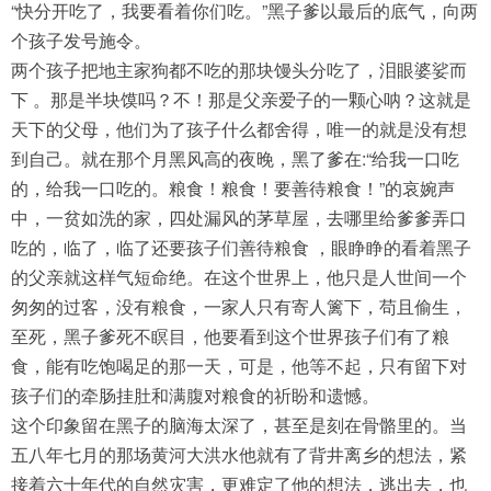
“快分开吃了，我要看着你们吃。”黑子爹以最后的底气，向两
个孩子发号施令。
两个孩子把地主家狗都不吃的那块馒头分吃了，泪眼婆娑而
下 。那是半块馍吗？不！那是父亲爱子的一颗心呐？这就是
天下的父母，他们为了孩子什么都舍得，唯一的就是没有想
到自己。就在那个月黑风高的夜晚，黑了爹在:“给我一口吃
的，给我一口吃的。粮食！粮食！要善待粮食！”的哀婉声
中，一贫如洗的家，四处漏风的茅草屋，去哪里给爹爹弄口
吃的，临了，临了还要孩子们善待粮食 ，眼睁睁的看着黑子
的父亲就这样气短命绝。在这个世界上，他只是人世间一个
匆匆的过客，没有粮食，一家人只有寄人篱下，苟且偷生，
至死，黑子爹死不瞑目，他要看到这个世界孩子们有了粮
食，能有吃饱喝足的那一天，可是，他等不起，只有留下对
孩子们的牵肠挂肚和满腹对粮食的祈盼和遗憾。
这个印象留在黑子的脑海太深了，甚至是刻在骨骼里的。当
五八年七月的那场黄河大洪水他就有了背井离乡的想法，紧
接着六十年代的自然灾害，更难定了他的想法，逃出去，也