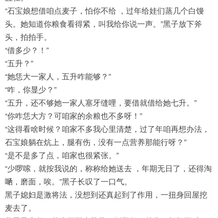
“石宝娘想借咱点麦子，怕你不给 ，过年给娃们蒸几个白馒
头。她知道你粮食看得紧，叫我给你说一声。”黑子放下斧
头，拍拍手。
“借多少？！”
“五升？”
“她恁大一家人，五升咋能够？”
“咋，你显少？”
“五升，还不够她一家人塞牙缝哩，要借就借给她七升。”
“你咋恁大方？可咱家的余粮也不多呀！”
“这得看啥时候？咱家不多我心里清楚，过了年咱再想办法，
石宝娘躺在炕上，腿有伤，没有一点营养那能行呀？”
“是不是多了点，咱家也很紧张。”
“少啰嗦，就按我说的，称称给她送去 ，年期无日了，还得淘
嗮，磨面，唉。”黑子长叹了一口气。
黑子媳妇是激将法，没想到还真起到了作用，一扭身回屋挖
麦去了。