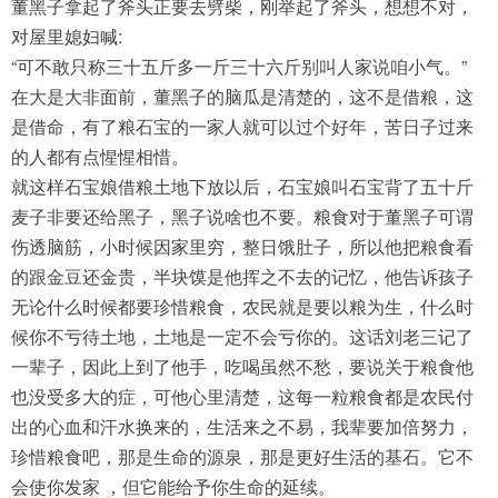
董黑子拿起了斧头正要去劈柴，刚举起了斧头，想想不对，
对屋里媳妇喊:
“可不敢只称三十五斤多一斤三十六斤别叫人家说咱小气。”
在大是大非面前，董黑子的脑瓜是清楚的，这不是借粮，这
是借命，有了粮石宝的一家人就可以过个好年，苦日子过来
的人都有点惺惺相惜。
就这样石宝娘借粮土地下放以后，石宝娘叫石宝背了五十斤
麦子非要还给黑子，黑子说啥也不要。粮食对于董黑子可谓
伤透脑筋，小时候因家里穷，整日饿肚子，所以他把粮食看
的跟金豆还金贵，半块馍是他挥之不去的记忆，他告诉孩子
无论什么时候都要珍惜粮食，农民就是要以粮为生，什么时
候你不亏待土地，土地是一定不会亏你的。这话刘老三记了
一辈子，因此上到了他手，吃喝虽然不愁，要说关于粮食他
也没受多大的症，可他心里清楚，这每一粒粮食都是农民付
出的心血和汗水换来的，生活来之不易，我辈要加倍努力，
珍惜粮食吧，那是生命的源泉，那是更好生活的基石。它不
会使你发家 ，但它能给予你生命的延续。