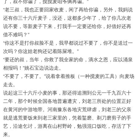
了，叔不你谝了，搅搅麦咱爷俩再谝。”
“老三叔，我也正要回家收麦，闲了再给你谝，另外，我妈说
还有你三十六斤麦子，没还，这都多少年了，给了你几次老
说不要，等新麦子下来，打我手一定要还给你，好借好还再
借不难吗？”
“你这不是打你叔脸不是，我早都说过不要了，你不是送过一
次吗？你这娃老狗还记着陈屎堆。”
“要还的叔，当年，你救了我全家的命，滴水之恩，应以涌泉
相报吗！”姚石宝边说边走。
“不要了，不要了。”说着拿着推板（一种搅麦的工具）向麦场
走去。
说起这三十六斤小麦的事，那还得追溯到公元一千九百六十
二年，那个时候全国各地普遍遭灾，刘老三所处的位置正好
在黄河的中游地带。河南豫东各地灾荒肆虐，刘老三的父亲
就是逃荒要饭来到老三家里的，凭着錾磨、剃刀磨剪子的手
艺，沿途乞讨，游离在山村野岭，勉强混口饭吃，存活了下
来。