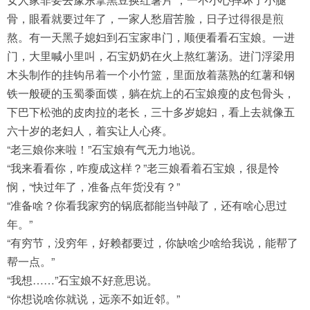
骨，眼看就要过年了，一家人愁眉苦脸，日子过得很是煎
熬。有一天黑子媳妇到石宝家串门，顺便看看石宝娘。一进
门，大里喊小里叫，石宝奶奶在火上熬红薯汤。进门浮梁用
木头制作的挂钩吊着一个小竹篮，里面放着蒸熟的红薯和钢
铁一般硬的玉蜀黍面馍，躺在炕上的石宝娘瘦的皮包骨头，
下巴下松弛的皮肉拉的老长，三十多岁媳妇，看上去就像五
六十岁的老妇人，着实让人心疼。
“老三娘你来啦！”石宝娘有气无力地说。
“我来看看你，咋瘦成这样？”老三娘看着石宝娘，很是怜
悯，“快过年了，准备点年货没有？”
“准备啥？你看我家穷的锅底都能当钟敲了，还有啥心思过
年。”
“有穷节，没穷年，好赖都要过，你缺啥少啥给我说，能帮了
帮一点。”
“我想……”石宝娘不好意思说。
“你想说啥你就说，远亲不如近邻。”