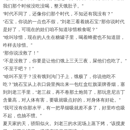
我们那个时候没吃没喝，整天饿肚子。”
“时代不同了，还像你们那个时代，不知还有我没有？”
“石宝，你说的一点也不假，”刘老三看着姚石宝:“那你说时代
是好了，可现在的娃们咱不知道珍惜粮食呢？”
“啥叫珍惜，现在的人生在糖罐子里，喝着蜂蜜也不知道甜，
咋样去珍惜。”
“那你说没救了！”
“不是没救了，你要是让他们饿上三天三夜，屎他们也吃了。”
“不至于吧？！”
“啥叫不至于？没有饿到沟门子上，饿极了，你说他吃不
吃？”姚石宝从上衣口袋里掏出来一包红盒红旗渠牌香烟，塞
到刘老三手里，“老三叔，再不卷那土炮筒了，那玩意尼古丁
含量高，对人体有害，要吸就吸点好的，对身体有好处。”
“我可没有你那水平，有一把旱烟吸就差不多了，好里咋也吸
不起，也抽不惯。”
夏天家的天，骄阳似火。刘老三的水泥场上蒸下烤，“该搅麦