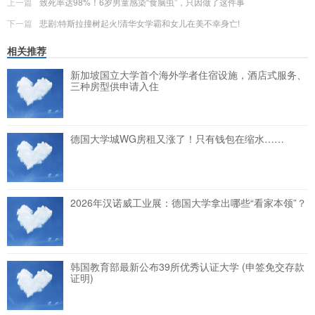
上一篇
致死率达98%！6岁男童感染“食脑虫”，只因做了这件事
下一篇
悲剧:特斯拉撞树起火!清华女学霸和女儿在美不幸身亡!
相关推荐
新加坡国立大学首个海外学者住宿设施，酒店式服务、
三种房型供申请入住
德国大学城WG房租又涨了！只有钱包在缩水……
2026年汉诺威工业展：德国大学拿出哪些“看家本领”？
韩国教育部最新公布39所优秀认证大学 (申签免交存款
证明)