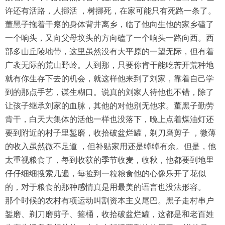
许还有活路，人挪活 ，树挪死，在家可能只有死路一条了。
董黑子拖着干瘪的身体背井离乡，临了他向生他的家乡磕了
一个响头，又向父母坟头的方向磕了一个响头一路向西。西
部多山丘陵地带，这里虽然没有大平原的一望无际，但有着
广袤无际的荒山野岭。人到那，只要你肯干能吃苦开荒种地
就有你生存下去的机会，就这样他来到了刘家，靠着自己学
到的那点手艺，谋生糊口。说真的刘家人待他也不错，除了
让孩子继承刘家的血脉，其他的对他别无他求。董黑子勤劳
肯干，白天大集体的活他一样也没落下，晚上点着煤油灯还
要到附近的村子里錾磨，收拾破盆烂罐，剃刀磨剪子 ，微薄
的收入虽然微不足道 ，但补贴家用还是绰绰有余。但是，他
太重视粮食了，每到收获的季节收麦，收秋，他都要到地里
仔仔细细搜索几遍，每捡到一粒粮食他的心像乐开了花似
的，对于粮食的那种感情真是用最美的语言也没法形容。
那个时候的农村有项运动叫割资本主义尾巴。黑子走村串户
錾磨、剃刀磨剪子、箍桶，收拾破盆烂罐，这都是和老百姓