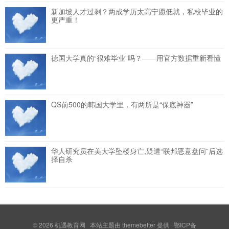
新加坡人才过剩？两成学历太高宁愿低就，私校毕业的
更严重！
德国大学真的“很难毕业”吗？——用官方数据重新看懂
QS前500的韩国大学里，有两所是“保底神器”
华人研究员在美大学坠楼身亡,疑遭“联邦恶意盘问”后选
择自杀
© 2026
机遇教育网
本站主题由
themebetter
提供 鄂ICP备