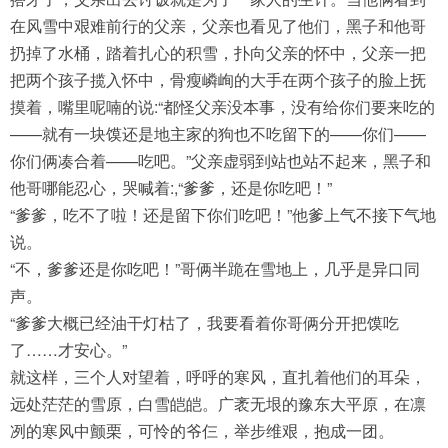
在风雪中艰难前行的父亲，父亲也看见了他们，黑子和他哥
扔掉了水桶，踏着扎心的积雪，扑向父亲的怀中，父亲一把
把两个孩子揽入怀中，骨瘦嶙峋的大手在两个孩子的脸上抚
摸着，嘴里呢喃的说:“都怪父亲没本事，没有给你们要来吃的
——就有一块馍还是地主家的狗也不吃留下的——你们——
你们俩凑合着——吃吧。”父亲虚弱到站也站不起来，黑子和
他哥哪能忍心，哭喊着:,“爹爹，还是你吃吧！”
“爹爹，吃不了啦！还是留下你们吃吧！”他爹上气不接下气地
说。
“不，爹爹还是你吃吧！”哥俩半跪在雪地上，几乎是异口同
声。
“爹爹大概已经油干灯枯了，我要看着你哥俩分开把馍吃
了……才安心。”
就这样，三个人对望着，呼呼的寒风，直扎着他们的耳朵，
远处茫茫的雪原，白雪皑皑。广袤无垠的豫东大平原，在凛
冽的寒风中颤栗，可怜的爷仨，举步维艰，抱成一团。