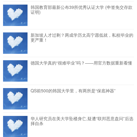
韩国教育部最新公布39所优秀认证大学 (申签免交存款
证明)
新加坡人才过剩？两成学历太高宁愿低就，私校毕业的
更严重！
德国大学真的“很难毕业”吗？——用官方数据重新看懂
QS前500的韩国大学里，有两所是“保底神器”
华人研究员在美大学坠楼身亡,疑遭“联邦恶意盘问”后选
择自杀