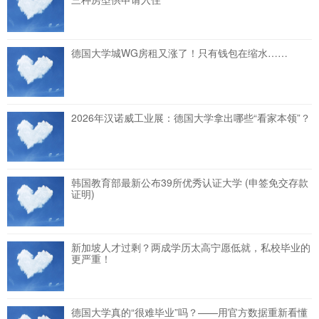
德国大学城WG房租又涨了！只有钱包在缩水……
2026年汉诺威工业展：德国大学拿出哪些“看家本领”？
韩国教育部最新公布39所优秀认证大学 (申签免交存款
证明)
新加坡人才过剩？两成学历太高宁愿低就，私校毕业的
更严重！
德国大学真的“很难毕业”吗？——用官方数据重新看懂