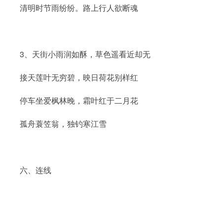
清明时节雨纷纷。路上行人欲断魂
3、天街小雨润如酥，草色遥看近却无
接天莲叶无穷碧，映日荷花别样红
停车坐爱枫林晚，霜叶红于二月花
孤舟蓑笠翁，独钓寒江雪
六、连线