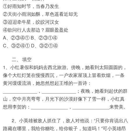
①好雨知时节，当春乃发生
②天街小雨润如酥，草色遥看近却无
③迢迢牵牛星，皎皎河汉女
④欲问行人去那边？眉眼盈盈处
A、②③④① B、②③①④
C、③②④① D、③②①④
二、 填空
1、小红暑假和妈妈去西北旅游。傍晚，她看到太阳圆圆的，
像个大红灯笼在慢慢西沉，一户农家屋顶上冒着炊烟，一条
黄河缓缓流淌，她忽然想起王维的一首诗：
_____________，_____________；夜晚，她看到起伏的群
山，空中月亮弯弯，月光下的沙漠好像下了雪一样，小红真
想用李贺的：______________，______________来赞美。
2、小英雄被敌人抓住了，敌人对他说：“只要你肯说出八
路藏在哪里，我给你糖吃，给你银子，知道吗！”可小英雄昂