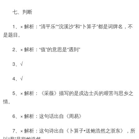
七、判断
1、× 解析：“清平乐”“浣溪沙”和“卜算子”都是词牌名，不
是题目。
2、× 解析：“值”的意思是“遇到”
3、√
4、√
5、× 解析：《采薇》描写的是戍边士兵的艰苦与思乡之
情。
6、× 解析：这句话出自《周易》
7、× 解析：这句诗出自《卜算子•送鲍浩然之浙东》，所
以“君”是指鲍浩然。