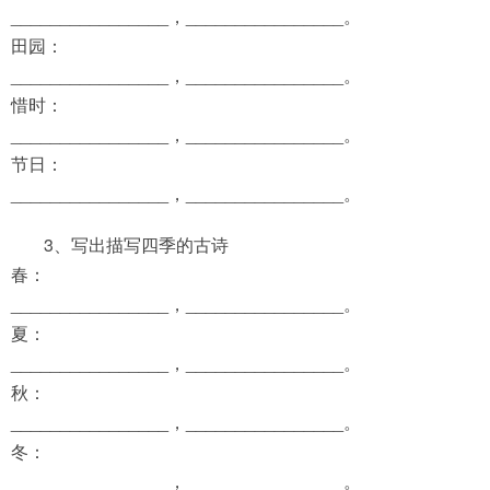
________________，________________。
田园：
________________，________________。
惜时：
________________，________________。
节日：
________________，________________。
3、写出描写四季的古诗
春：
________________，________________。
夏：
________________，________________。
秋：
________________，________________。
冬：
________________，________________。