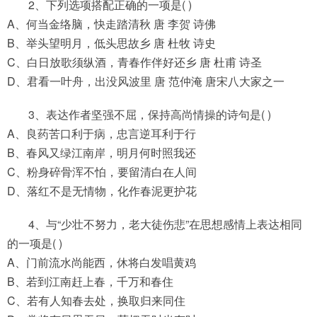
2、下列选项搭配正确的一项是( )
A、何当金络脑，快走踏清秋 唐 李贺 诗佛
B、举头望明月，低头思故乡 唐 杜牧 诗史
C、白日放歌须纵酒，青春作伴好还乡 唐 杜甫 诗圣
D、君看一叶舟，出没风波里 唐 范仲淹 唐宋八大家之一
3、表达作者坚强不屈，保持高尚情操的诗句是( )
A、良药苦口利于病，忠言逆耳利于行
B、春风又绿江南岸，明月何时照我还
C、粉身碎骨浑不怕，要留清白在人间
D、落红不是无情物，化作春泥更护花
4、与“少壮不努力，老大徒伤悲”在思想感情上表达相同
的一项是( )
A、门前流水尚能西，休将白发唱黄鸡
B、若到江南赶上春，千万和春住
C、若有人知春去处，换取归来同住