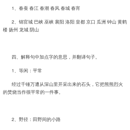
1、春蚕 春江 春潮 春风 春城 春宵
2、锦官城 巴峡 巫峡 襄阳 洛阳 皇都 京口 瓜洲 钟山 黄鹤
楼 扬州 龙城 阴山
四、解释句中加点字的意思，并翻译句子。
1、等闲：平常
经过千锤万遭从深山里开采出来的石头，它把熊熊烈火
的焚烧当作很平常的一件事。
2、野径：田野间的小路