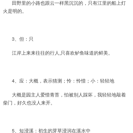
田野里的小路也跟云一样黑沉沉的，只有江里的船上灯
火是明的。
3、但：只
江岸上来来往往的行人,只喜欢鲈鱼味道的鲜美。
4、应：大概，表示猜测；怜：怜惜；小：轻轻地
大概是园主人爱惜青苔，怕被别人踩坏，我轻轻地敲着
柴门，好久也没人来开。
5、短浸溪：初生的芽草浸润在溪水中