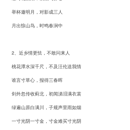
举杯邀明月，对影成三人
月出惊山鸟，时鸣春涧中
2、近乡情更怯，不敢问来人
桃花潭水深千尺，不及汪伦送我情
谁言寸草心，报得三春晖
剑外忽传收蓟北，初闻涕泪满衣裳
绿遍山原白满川，子规声里雨如烟
一寸光阴一寸金，寸金难买寸光阴