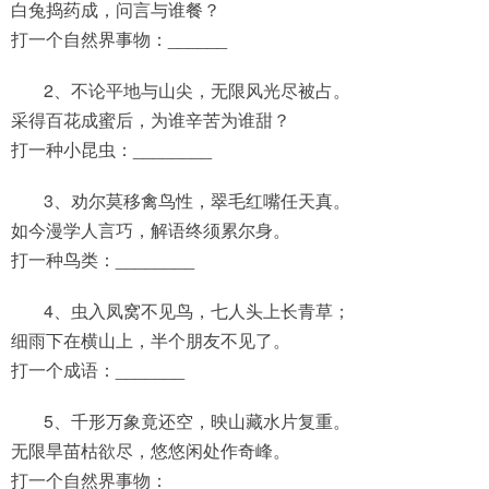
白兔捣药成，问言与谁餐？
打一个自然界事物：______
2、不论平地与山尖，无限风光尽被占。
采得百花成蜜后，为谁辛苦为谁甜？
打一种小昆虫：________
3、劝尔莫移禽鸟性，翠毛红嘴任天真。
如今漫学人言巧，解语终须累尔身。
打一种鸟类：________
4、虫入凤窝不见鸟，七人头上长青草；
细雨下在横山上，半个朋友不见了。
打一个成语：_______
5、千形万象竟还空，映山藏水片复重。
无限旱苗枯欲尽，悠悠闲处作奇峰。
打一个自然界事物：______