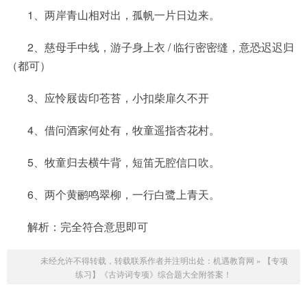
1、两岸青山相对出，孤帆一片日边来。
2、慈母手中线，游子身上衣 / 临行密密缝，意恐迟迟归
（都可）
3、应怜屐齿印苍苔，小扣柴扉久不开
4、借问酒家何处有，牧童遥指杏花村。
5、牧童归去横牛背，短笛无腔信口吹。
6、两个黄鹂鸣翠柳，一行白鹭上青天。
解析：完全符合意思即可
未经允许不得转载，转载联系作者并注明出处：
机遇教育网
»
【专项
练习】《古诗词专项》综合题大全附答案！