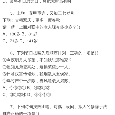
D、常将有日思无日，莫把无时当有时
5、上联：花甲重逢，又加三七岁月
下联：古稀双庆，更多一度春秋
猜一猜，上面对联中的老人现今多少岁？( )
A、130岁 B、81岁
C、71岁 D、141岁
6、下列节日按照先后顺序排列，正确的一项是( )
①今夜明月人尽望，不知秋思落谁家？
②遥知兄弟登高处，遍插茱萸少一人。
③日暮汉宫传蜡烛，轻烟散入五侯家。
④爆竹声中一岁除，春风送暖入屠苏。
A、④③②① B、④③①②
C、③①②④ D、③②①④
7、下列诗句按照比喻、对偶、设问、拟人的修辞手法，
排序正确的一项是( )