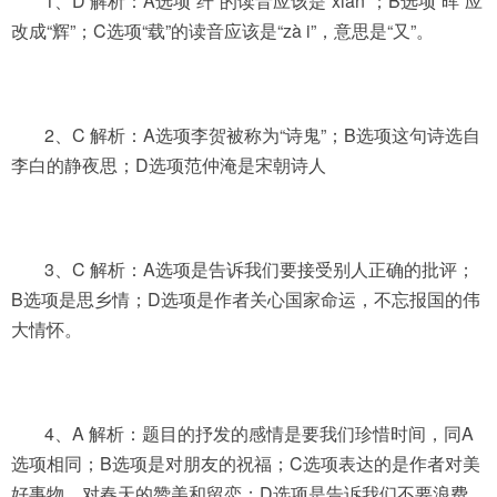
1、D 解析：A选项“纤”的读音应该是“xiān”；B选项“晖”应
改成“辉”；C选项“载”的读音应该是“zà i”，意思是“又”。
2、C 解析：A选项李贺被称为“诗鬼”；B选项这句诗选自
李白的静夜思；D选项范仲淹是宋朝诗人
3、C 解析：A选项是告诉我们要接受别人正确的批评；
B选项是思乡情；D选项是作者关心国家命运，不忘报国的伟
大情怀。
4、A 解析：题目的抒发的感情是要我们珍惜时间，同A
选项相同；B选项是对朋友的祝福；C选项表达的是作者对美
好事物，对春天的赞美和留恋；D选项是告诉我们不要浪费。