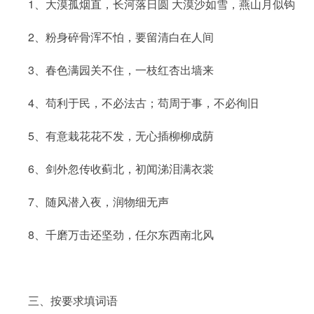
1、大漠孤烟直，长河落日圆 大漠沙如雪，燕山月似钩
2、粉身碎骨浑不怕，要留清白在人间
3、春色满园关不住，一枝红杏出墙来
4、苟利于民，不必法古；苟周于事，不必徇旧
5、有意栽花花不发，无心插柳柳成荫
6、剑外忽传收蓟北，初闻涕泪满衣裳
7、随风潜入夜，润物细无声
8、千磨万击还坚劲，任尔东西南北风
三、按要求填词语