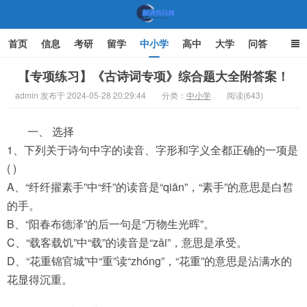
首页
信息
考研
留学
中小学
高中
大学
问答
文化
家庭教育
【专项练习】《古诗词专项》综合题大全附答案！
admin 发布于 2024-05-28 20:29:44
分类：
中小学
阅读(643)
机遇教育网
一、 选择
1、下列关于诗句中字的读音、字形和字义全都正确的一项是
( )
A、“纤纤擢素手”中“纤”的读音是“qiān”，“素手”的意思是白皙
的手。
B、“阳春布德泽”的后一句是“万物生光晖”。
C、“载客载饥”中“载”的读音是“zǎi”，意思是承受。
D、“花重锦官城”中“重”读“zhóng”，“花重”的意思是沾满水的
花显得沉重。