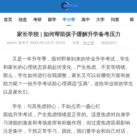
首页
信息
考研
留学
中小学
高中
大学
问答
文化
家庭教育
家长学校 | 如何帮助孩子缓解升学备考压力
admin 发布于 2024-05-24 21:30:34
分类：
中小学
阅读(631)
机遇教育网
又是一年升学季，面对即将到来的毕业升学考试，学生
和家长的心理状态容易起伏变化，产生焦虑、不安等情绪。
那么，学生如何进行自我调整，家长又可以在哪些方面有效
助力呢？一份升学考试前心理调适“宝典”，送给毕业班的学生
以及家长们。
学生：与其焦虑担心，不如点亮一盏心灯
面临升学考试，产生焦虑情绪是正常的。适度焦虑对自身学
习潜能的激发和考场发挥有积极作用，但过度焦虑容易影响
注意集中，干扰正常学习。因此，我们要学会和自己对话，