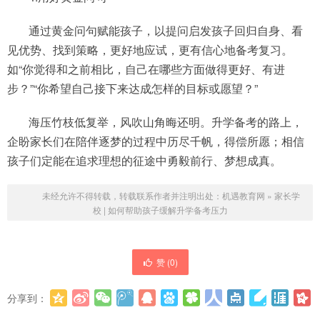
通过黄金问句赋能孩子，以提问启发孩子回归自身、看
见优势、找到策略，更好地应试，更有信心地备考复习。
如“你觉得和之前相比，自己在哪些方面做得更好、有进
步？”“你希望自己接下来达成怎样的目标或愿望？”
海压竹枝低复举，风吹山角晦还明。升学备考的路上，
企盼家长们在陪伴逐梦的过程中历尽千帆，得偿所愿；相信
孩子们定能在追求理想的征途中勇毅前行、梦想成真。
未经允许不得转载，转载联系作者并注明出处：
机遇教育网
»
家长学
校 | 如何帮助孩子缓解升学备考压力
赞 (
0
)
分享到：
更多
(
0
)