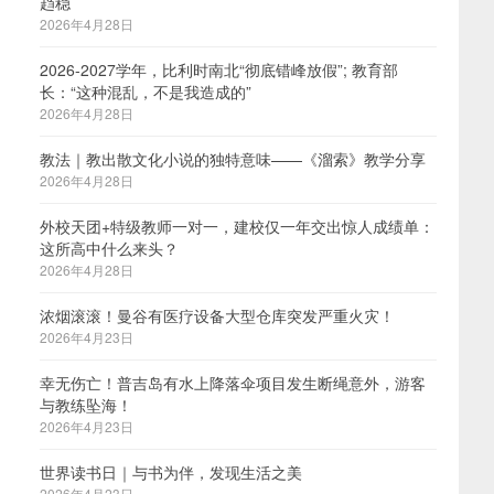
趋稳
2026年4月28日
2026-2027学年，比利时南北“彻底错峰放假”; 教育部
长：“这种混乱，不是我造成的”
2026年4月28日
教法｜教出散文化小说的独特意味——《溜索》教学分享
2026年4月28日
外校天团+特级教师一对一，建校仅一年交出惊人成绩单：
这所高中什么来头？
2026年4月28日
浓烟滚滚！曼谷有医疗设备大型仓库突发严重火灾！
2026年4月23日
幸无伤亡！普吉岛有水上降落伞项目发生断绳意外，游客
与教练坠海！
2026年4月23日
世界读书日｜与书为伴，发现生活之美
2026年4月23日