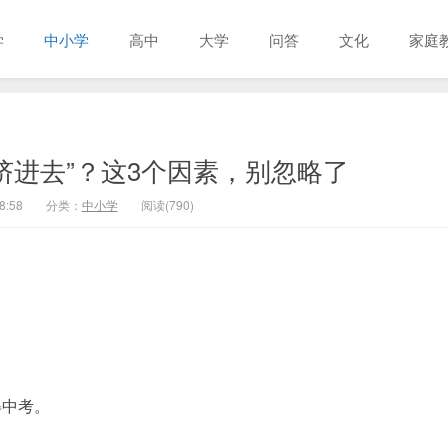
学
中小学
高中
大学
问答
文化
家庭
挤进去”？这3个因素，别忽略了
8:58
分类：
中小学
阅读(790)
得中考。