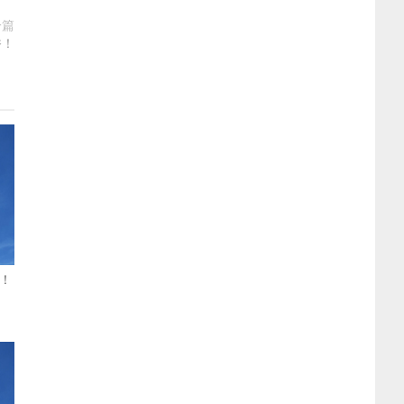
一篇
香！
！