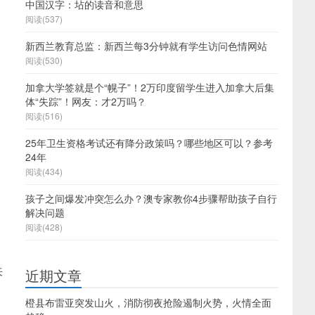
中国汉字：坫的读音和意思
阅读(537)
新西兰教育总监：新西兰每3分钟就有学生访问色情网站
。
阅读(530)
加拿大学签就是个“幌子”！2万印度留学生进入加拿大后集
体“失踪”！网友：才2万吗？
阅读(516)
25年卫生资格考试还有降分政策吗？哪些地区可以？参考
24年
阅读(434)
孩子之间爆发冲突怎么办？澳专家教你4步骤帮助孩子自行
解决问题
阅读(428)
来
近期文章
橙县布雷亚突发山火，消防彻夜抢险遏制火势，火情全面