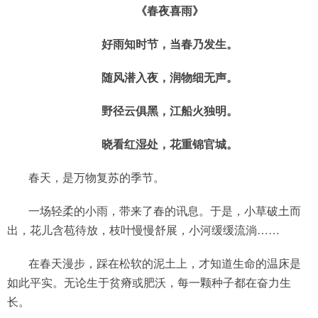
《春夜喜雨》
好雨知时节，当春乃发生。
随风潜入夜，润物细无声。
野径云俱黑，江船火独明。
晓看红湿处，花重锦官城。
春天，是万物复苏的季节。
一场轻柔的小雨，带来了春的讯息。于是，小草破土而
出，花儿含苞待放，枝叶慢慢舒展，小河缓缓流淌……
在春天漫步，踩在松软的泥土上，才知道生命的温床是
如此平实。无论生于贫瘠或肥沃，每一颗种子都在奋力生
长。