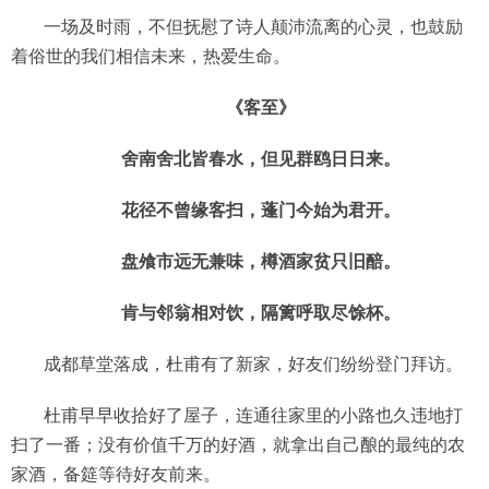
一场及时雨，不但抚慰了诗人颠沛流离的心灵，也鼓励
着俗世的我们相信未来，热爱生命。
《客至》
舍南舍北皆春水，但见群鸥日日来。
花径不曾缘客扫，蓬门今始为君开。
盘飧市远无兼味，樽酒家贫只旧醅。
肯与邻翁相对饮，隔篱呼取尽馀杯。
成都草堂落成，杜甫有了新家，好友们纷纷登门拜访。
杜甫早早收拾好了屋子，连通往家里的小路也久违地打
扫了一番；没有价值千万的好酒，就拿出自己酿的最纯的农
家酒，备筵等待好友前来。