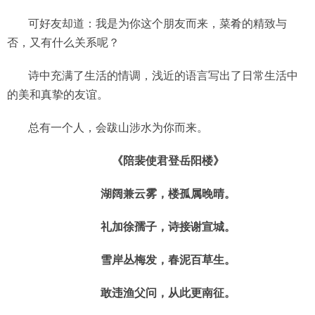
可好友却道：我是为你这个朋友而来，菜肴的精致与
否，又有什么关系呢？
诗中充满了生活的情调，浅近的语言写出了日常生活中
的美和真挚的友谊。
总有一个人，会跋山涉水为你而来。
《陪裴使君登岳阳楼》
湖阔兼云雾，楼孤属晚晴。
礼加徐孺子，诗接谢宣城。
雪岸丛梅发，春泥百草生。
敢违渔父问，从此更南征。