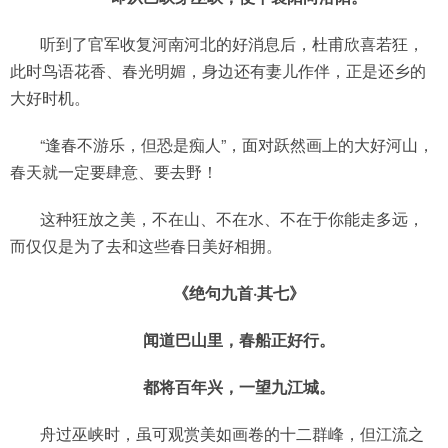
听到了官军收复河南河北的好消息后，杜甫欣喜若狂，
此时鸟语花香、春光明媚，身边还有妻儿作伴，正是还乡的
大好时机。
“逢春不游乐，但恐是痴人”，面对跃然画上的大好河山，
春天就一定要肆意、要去野！
这种狂放之美，不在山、不在水、不在于你能走多远，
而仅仅是为了去和这些春日美好相拥。
《绝句九首·其七》
闻道巴山里，春船正好行。
都将百年兴，一望九江城。
舟过巫峡时，虽可观赏美如画卷的十二群峰，但江流之