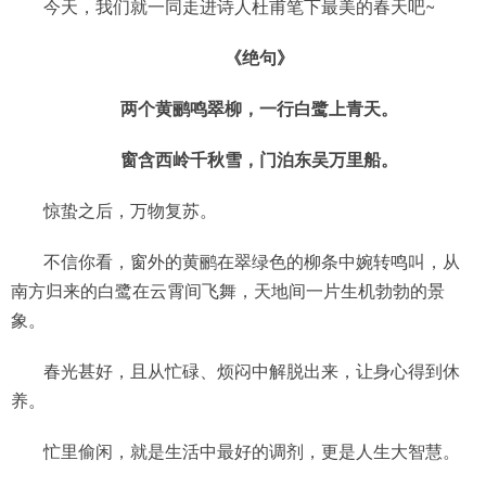
今天，我们就一同走进诗人杜甫笔下最美的春天吧~
《绝句》
两个黄鹂鸣翠柳，一行白鹭上青天。
窗含西岭千秋雪，门泊东吴万里船。
惊蛰之后，万物复苏。
不信你看，窗外的黄鹂在翠绿色的柳条中婉转鸣叫，从
南方归来的白鹭在云霄间飞舞，天地间一片生机勃勃的景
象。
春光甚好，且从忙碌、烦闷中解脱出来，让身心得到休
养。
忙里偷闲，就是生活中最好的调剂，更是人生大智慧。