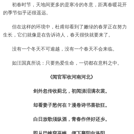
初春时节，天地间更多的是寒冷的冬意，距离春暖花开
的季节似乎还很遥远。
但在这样的环境中，杜甫却看到了嫩绿的春芽正在努力
生长，它们就像是在告诉诗人，春天很快就要来了。
没有一个冬天不可逾越，没有一个春天不会来临。
如汪国真所说：只要热爱生命，一切都在意料之中。
《闻官军收河南河北》
剑外忽传收蓟北，初闻涕泪满衣裳。
却看妻子愁何在？漫卷诗书喜欲狂。
白日放歌须纵酒，青春作伴好还乡。
即从巴峡穿巫峡，便下襄阳向洛阳。