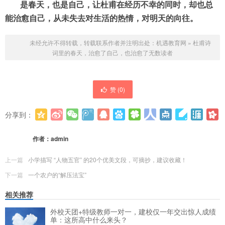
是春天，也是自己，让杜甫在经历不幸的同时，却也总
能治愈自己，从未失去对生活的热情，对明天的向往。
未经允许不得转载，转载联系作者并注明出处：
机遇教育网
»
杜甫诗
词里的春天，治愈了自己，也治愈了无数读者
赞 (
0
)
分享到：
更多
(
0
)
作者：
admin
上一篇
小学描写 “人物五官” 的20个优美文段，可摘抄，建议收藏！
下一篇
一个农户的“解压法宝”
相关推荐
外校天团+特级教师一对一，建校仅一年交出惊人成绩
单：这所高中什么来头？