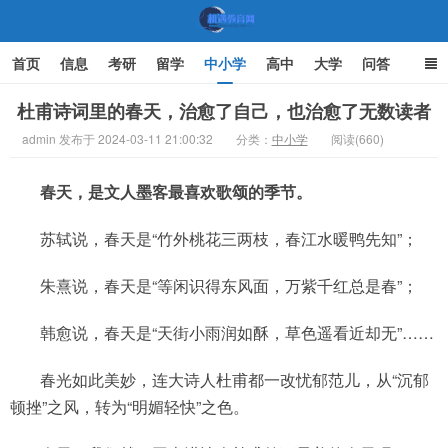
首页
信息
考研
留学
中小学
高中
大学
问答
文化
家庭教育
杜甫诗词里的春天，治愈了自己，也治愈了无数读者
admin 发布于 2024-03-11 21:00:32
分类：
中小学
阅读(660)
机遇教育网
春天，是文人墨客最喜欢歌颂的季节。
苏轼说，春天是“竹外桃花三两枝，春江水暖鸭先知”；
朱熹说，春天是“等闲识得东风面，万紫千红总是春”；
韩愈说，春天是“天街小雨润如酥，草色遥看近却无”……
春光如此美妙，连大诗人杜甫都一改忧郁范儿，从“沉郁
顿挫”之风，转为“明媚轻快”之色。