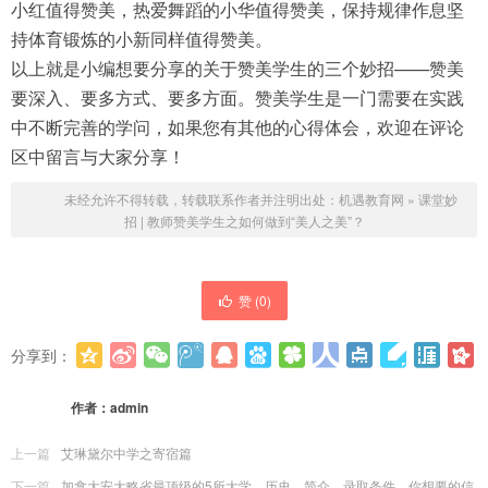
小红值得赞美，热爱舞蹈的小华值得赞美，保持规律作息坚
持体育锻炼的小新同样值得赞美。
以上就是小编想要分享的关于赞美学生的三个妙招——赞美
要深入、要多方式、要多方面。赞美学生是一门需要在实践
中不断完善的学问，如果您有其他的心得体会，欢迎在评论
区中留言与大家分享！
未经允许不得转载，转载联系作者并注明出处：
机遇教育网
»
课堂妙
招 | 教师赞美学生之如何做到“美人之美”？
赞 (
0
)
分享到：
更多
(
0
)
作者：
admin
上一篇
艾琳黛尔中学之寄宿篇
下一篇
加拿大安大略省最顶级的5所大学，历史、简介、录取条件，你想要的信