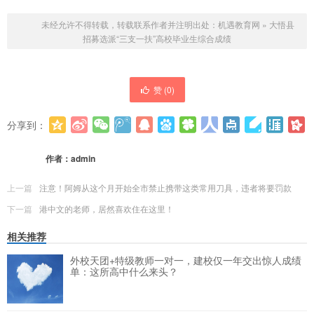
未经允许不得转载，转载联系作者并注明出处：
机遇教育网
»
大悟县
招募选派“三支一扶”高校毕业生综合成绩
赞 (
0
)
分享到：
更多
(
0
)
作者：
admin
上一篇
注意！阿姆从这个月开始全市禁止携带这类常用刀具，违者将要罚款
下一篇
港中文的老师，居然喜欢住在这里！
相关推荐
外校天团+特级教师一对一，建校仅一年交出惊人成绩
单：这所高中什么来头？