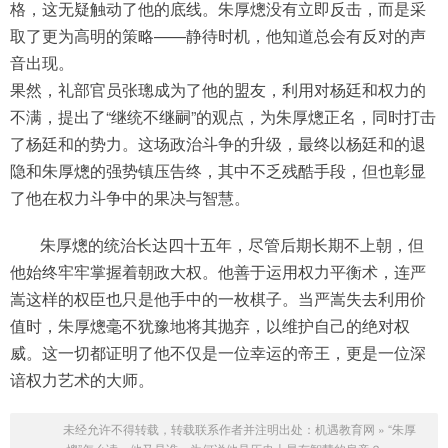
格，这无疑触动了他的底线。朱厚熜没有立即反击，而是采
取了更为高明的策略——静待时机，他知道总会有反对的声
音出现。
果然，礼部官员张璁成为了他的盟友，利用对杨廷和权力的
不满，提出了“继统不继嗣”的观点，为朱厚熜正名，同时打击
了杨廷和的势力。这场政治斗争的升级，最终以杨廷和的退
隐和朱厚熜的强势镇压告终，其中不乏残酷手段，但也彰显
了他在权力斗争中的果决与智慧。
朱厚熜的统治长达四十五年，尽管后期长期不上朝，但
他始终牢牢掌握着朝政大权。他善于运用权力平衡术，连严
嵩这样的权臣也只是他手中的一枚棋子。当严嵩失去利用价
值时，朱厚熜毫不犹豫地将其抛弃，以维护自己的绝对权
威。这一切都证明了他不仅是一位幸运的帝王，更是一位深
谙权力艺术的大师。
未经允许不得转载，转载联系作者并注明出处：
机遇教育网
»
“朱厚