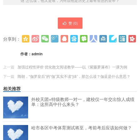
熜”怎么读，他又是谁，为何说他是历史上最有智慧的皇帝？
赞 (
0
)
分享到：
更多
(
0
)
作者：
admin
上一篇
加强过程性评价 优化散文阅读教学——以《紫藤萝瀑布》一课为例
下一篇
隋朝，“伽罗皇后”的“伽”其实不读“jiā”，那怎么读？伽蓝是什么意思？
相关推荐
外校天团+特级教师一对一，建校仅一年交出惊人成绩
单：这所高中什么来头？
哈市各区中考体育测试将至，考前考后应该如何做？