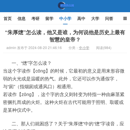
首页
信息
考研
留学
中小学
高中
大学
问答
文化
家庭教育
“朱厚熜”怎么读，他又是谁，为何说他是历史上最有
智慧的皇帝？
机遇教育网
admin 发布于 2024-08-20 21:46:16
分类：
中小学
阅读(984)
一、“熜”字怎么读？
当这个字读作【cōng】的时候，它最初的意义是用来形容微
弱的火光或是温暖的热气。此外，它还可以作为通假字，
与“囱”（指烟囱或通风口）相通用。
若读作【zǒng】，这个字的含义则转变为特指一种由麻茎紧
密捆扎而成的火炬。这种火炬在古代可能用于照明、取暖或
是某种仪式中。
二、那人们就困惑了？关于“朱厚熜”中的“熜”字读音，应