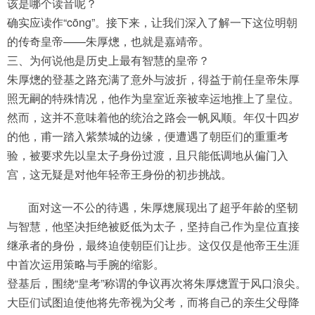
该是哪个读音呢？
确实应读作“cōng”。接下来，让我们深入了解一下这位明朝
的传奇皇帝——朱厚熜，也就是嘉靖帝。
三、为何说他是历史上最有智慧的皇帝？
朱厚熜的登基之路充满了意外与波折，得益于前任皇帝朱厚
照无嗣的特殊情况，他作为皇室近亲被幸运地推上了皇位。
然而，这并不意味着他的统治之路会一帆风顺。年仅十四岁
的他，甫一踏入紫禁城的边缘，便遭遇了朝臣们的重重考
验，被要求先以皇太子身份过渡，且只能低调地从偏门入
宫，这无疑是对他年轻帝王身份的初步挑战。
面对这一不公的待遇，朱厚熜展现出了超乎年龄的坚韧
与智慧，他坚决拒绝被贬低为太子，坚持自己作为皇位直接
继承者的身份，最终迫使朝臣们让步。这仅仅是他帝王生涯
中首次运用策略与手腕的缩影。
登基后，围绕“皇考”称谓的争议再次将朱厚熜置于风口浪尖。
大臣们试图迫使他将先帝视为父考，而将自己的亲生父母降