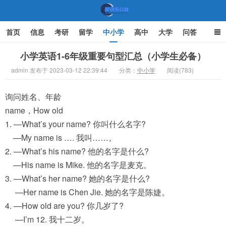
首页
信息
考研
留学
中小学
高中
大学
问答
文化
家庭教育
小学英语1-6年级重要句型汇总（小学生必备）
admin 发布于 2023-03-12 22:39:44
分类：
中小学
阅读(783)
机遇教育网
询问姓名、年龄
name，How old
1. —What’s your name? 你叫什么名字?
—My name is …. 我叫……。
2. —What’s his name? 他的名字是什么?
—His name is Mike. 他的名字是麦克。
3. —What’s her name? 她的名字是什么?
—Her name is Chen Jie. 她的名字是陈婕。
4. —How old are you? 你几岁了?
—I’m 12. 我十二岁。