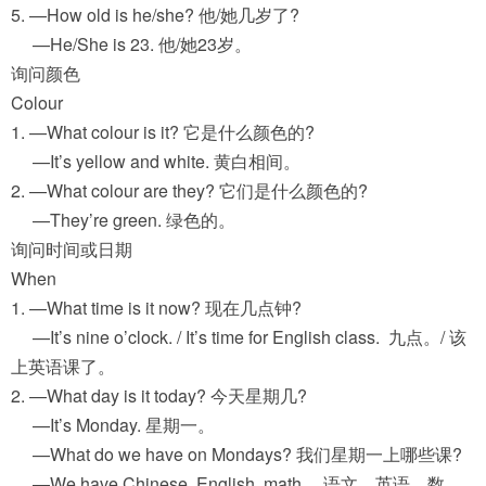
5. —How old is he/she? 他/她几岁了?
—He/She is 23. 他/她23岁。
询问颜色
Colour
1. —What colour is it? 它是什么颜色的?
—It’s yellow and white. 黄白相间。
2. —What colour are they? 它们是什么颜色的?
—They’re green. 绿色的。
询问时间或日期
When
1. —What time is it now? 现在几点钟?
—It’s nine o’clock. / It’s time for English class. 九点。/ 该
上英语课了。
2. —What day is it today? 今天星期几?
—It’s Monday. 星期一。
—What do we have on Mondays? 我们星期一上哪些课?
—We have Chinese, English, math …语文、英语、数