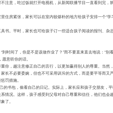
时不注意，吃过饭就打开电视机，从新闻联播节目一直看到完，
里住房紧张，家长可以在室内较僻朴的地方给孩子安排一个“学
工具书。平时，家长也可给孩子订一些适合孩子阅读的报刊、杂
“到时间了，你是不是该做作业了？”而不要直来直去地说：“别
，愿意听你的话。
尊重你，越注意修正自己的言行，以更加赢得别人的尊重。当然
，家长不必要委婉，但也不可采用训斥的方式，而是要平等而又
些惩罚措施。
自己的书包，偷看自己的日记。实际上，家长应和孩子交朋友，平
关系情况。这样，孩子感受到父母对自己尊重和信任，他们也会
对象了。