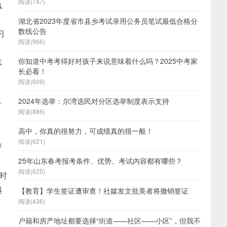
阅读(747)
孰
湖北省2023年度省市县乡考试录用公务员笔试最低合格分
数线公告
习
阅读(966)
志
你知道中考考得好对孩子来说意味着什么吗？2025中考家
长必看！
阅读(609)
2024年选举：尔湾选民对分区选举制度表示支持
看
阅读(886)
高中，你真的很努力，可成绩真的很一般！
，
阅读(621)
严
25年山东春考报考条件、优势、考试内容都有哪些？
阅读(625)
时
越
【教育】学生签证遭审查！社媒发文批美者将撤销签证
阅读(436)
户籍和房产地址都要选择“街道——社区——小区”，但我不