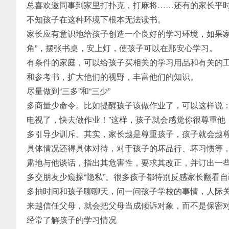
总喜欢邀同事到家里打扑克，打麻将……还有的家长平
不知孩子在这种环境下根本无法读书。
家长应有意识地给孩子创造一个良好的学习环境，如果家
角”，摆张书桌，安上灯，使孩子可以在那安心学习。
有条件的家庭，可以给孩子买相关的学习用品和有关的
和参考书，扩大他们的视野，丰富他们的知识。
尽量做到“三多”和“三少”
多商量少命令。比如提醒孩子该做作业了，可以这样说：
电视了，快去做作业！”这样，孩子就会感觉你很尊重他
多引导少训斥。其实，家长越是尊重孩子，孩子就会越
具体情况还得具体对待，对于孩子的坏品行、坏习惯等
肃地与他谈话，指出其危害性，要求其改正，并订出一
多交朋友少窥探“隐私”。很多孩子都特别反感家长翻看
多抽时间和孩子聊聊天，问一问孩子学校的事情，人际
来越信任父母，就会把父母当成倾诉对象，而不是保密
经常了解孩子的学习情况