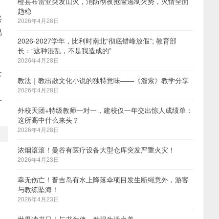
橙县布雷亚突发山火，消防彻夜抢险遏制火势，火情全面
趋稳
兴
2026年4月28日
易
2026-2027学年，比利时南北“彻底错峰放假”; 教育部
长：“这种混乱，不是我造成的”
，
2026年4月28日
食
教法｜教出散文化小说的独特意味——《溜索》教学分享
2026年4月28日
一
外校天团+特级教师一对一，建校仅一年交出惊人成绩单：
这所高中什么来头？
2026年4月28日
浓烟滚滚！曼谷有医疗设备大型仓库突发严重火灾！
2026年4月23日
幸无伤亡！普吉岛有水上降落伞项目发生断绳意外，游客
与教练坠海！
2026年4月23日