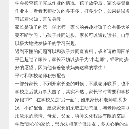
学会检查孩子完成作业的情况。孩子放学后，家长要督
作业本，看看老师批改的多不多，打多少分，如果错误
可试着求知，言传身教
家长是孩子的第一任老师，家长的兴趣对孩子会有很大
要不断学习，与孩子共同进步。家长可以通过读书、自
以极大地激发孩子的学习兴趣。
遇到不懂的问题可以和孩子共同查资料，或者请教周围
平已超过了家长，家长不妨以孩子为“小老师”，经常向
好的愿望，因为他有爸爸或妈妈这样的学生！
平时和学校老师积极配合
一部分家长，不到开家长会的时侯，不跟老师联系，也不
学校之后就万事大吉了，其实不然，家长平时需要和学
家很“乖”，在学校又是“另一面”，如果家长和老师联系
况，不好配合。建议家长们采取主动态度，与老师经常
用浓浓的亲情、母爱、父爱，填补文化程度有限的空缺
学做“走心”的家长，想办法和孩子做朋友，多关心他的