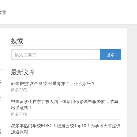
教育
搜索
最新文章
是
韩国护照“含金量”荣登世界第二，什么水平？
阅读(907)
在
中国留学生在东京被人踢下体后用假诊断书骗警察，结局
出乎意料！
阅读(703)
墨尔本热门学校EDSC！稳居公校Top10！为学术天才提供
后
加速课程