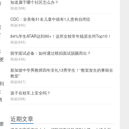
知道属于哪个社区怎么办？
的
阅读(368)
CDC：全美每31名儿童中就有1人患有自闭症
阅读(490)
需
可
84%学生ATAR达到90+！这所女校常年稳居全州Top10！
阅读(645)
水
留学面试必备：如何通过模拟面试脱颖而出？
更
阅读(436)
新加坡中学男教师四年非礼13男学生！“教室发生的事留在
教室”
阅读(827)
到
在
孩子在校车上安全吗？
情
阅读(598)
近期文章
要