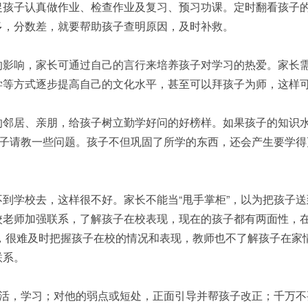
促孩子认真做作业、检查作业及复习、预习功课。定时翻看孩子
多，分数差，就要帮助孩子查明原因，及时补救。
的影响，家长可通过自己的言行来培养孩子对学习的热爱。家长
学等方式逐步提高自己的文化水平，甚至可以拜孩子为师，这样
的邻居、亲朋，给孩子树立勤学好问的好榜样。如果孩子的知识
孩子请教一些问题。孩子不但巩固了所学的东西，还会产生要学得
到学校去，这样很不好。家长不能当“甩手掌柜”，以为把孩子送
校老师加强联系，了解孩子在校表现，现在的孩子都有两面性，
少，很难及时把握孩子在校的情况和表现，教师也不了解孩子在家
联系。
生活，学习；对他的弱点或短处，正面引导并帮孩子改正；千万不