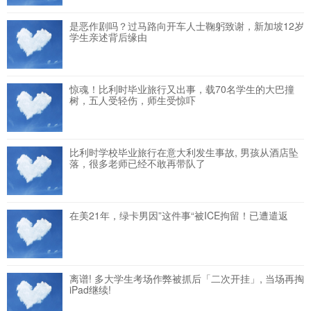
是恶作剧吗？过马路向开车人士鞠躬致谢，新加坡12岁
学生亲述背后缘由
惊魂！比利时毕业旅行又出事，载70名学生的大巴撞
树，五人受轻伤，师生受惊吓
比利时学校毕业旅行在意大利发生事故, 男孩从酒店坠
落，很多老师已经不敢再带队了
在美21年，绿卡男因”这件事“被ICE拘留！已遭遣返
离谱! 多大学生考场作弊被抓后「二次开挂」, 当场再掏
iPad继续!