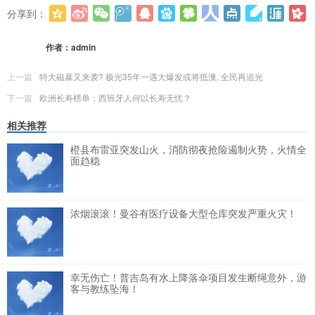
分享到：
更多
(
0
)
作者：
admin
上一篇
特大磁暴又来袭? 极光35年一遇大爆发或将抵澳, 全民再追光
下一篇
欧洲长寿榜单：西班牙人何以长寿无忧？
相关推荐
橙县布雷亚突发山火，消防彻夜抢险遏制火势，火情全
面趋稳
浓烟滚滚！曼谷有医疗设备大型仓库突发严重火灾！
幸无伤亡！普吉岛有水上降落伞项目发生断绳意外，游
客与教练坠海！