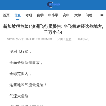
首页
信息
考研
留学
中小学
高中
大学
问答
文化
家庭教育
新加坡很危险! 澳洲飞行员警告: 坐飞机途经这些地方,
千万小心!
机遇教育网
admin 发布于 2024-05-29 19:35:39
分类：
信息
阅读(646)
澳洲飞行员，
全面分析新航事故，
全球范围内，
这些地区气流最危险！
气流太危险