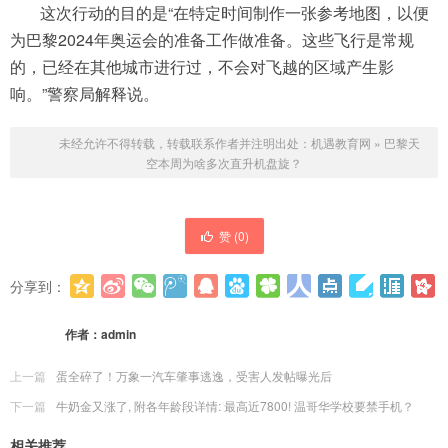
这次行动的目的是“在特定时间制作一张参考地图，以便
为巴黎2024年奥运会的准备工作做准备。这些飞行是常规
的，已经在其他城市进行过，不会对飞越的区域产生影
响。”警察局解释说。
未经允许不得转载，转载联系作者并注明出处：
机遇教育网
»
巴黎天
空本周为啥多次直升机盘旋？
赞 (
0
)
分享到：
更多
(
0
)
作者：
admin
上一篇
蛋全碎了！万象一汽车肇事逃逸，受害人发帖曝光后
下一篇
牛奶金又涨了, 附各年龄段详情: 最高近7800! 温哥华学校要禁手机？
相关推荐