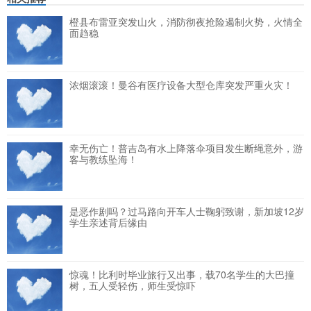
橙县布雷亚突发山火，消防彻夜抢险遏制火势，火情全
面趋稳
浓烟滚滚！曼谷有医疗设备大型仓库突发严重火灾！
幸无伤亡！普吉岛有水上降落伞项目发生断绳意外，游
客与教练坠海！
是恶作剧吗？过马路向开车人士鞠躬致谢，新加坡12岁
学生亲述背后缘由
惊魂！比利时毕业旅行又出事，载70名学生的大巴撞
树，五人受轻伤，师生受惊吓