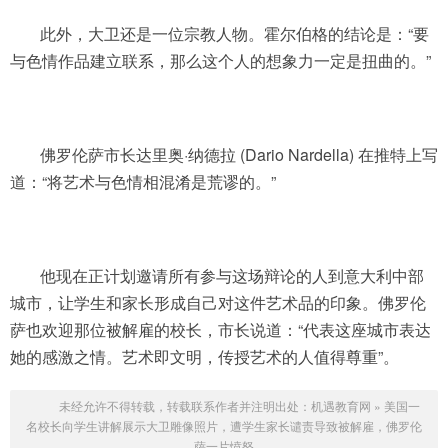
此外，大卫还是一位宗教人物。霍尔伯格的结论是：“要
与色情作品建立联系，那么这个人的想象力一定是扭曲的。”
佛罗伦萨市长达里奥·纳德拉 (Dario Nardella) 在推特上写
道：“将艺术与色情相混淆是荒谬的。”
他现在正计划邀请所有参与这场辩论的人到意大利中部
城市，让学生和家长形成自己对这件艺术品的印象。佛罗伦
萨也欢迎那位被解雇的校长，市长说道：“代表这座城市表达
她的感激之情。艺术即文明，传授艺术的人值得尊重”。
未经允许不得转载，转载联系作者并注明出处：
机遇教育网
»
美国一
名校长向学生讲解展示大卫雕像照片，遭学生家长谴责导致被解雇，佛罗伦
萨一片愤怒