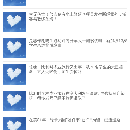
幸无伤亡！普吉岛有水上降落伞项目发生断绳意外，游
客与教练坠海！
是恶作剧吗？过马路向开车人士鞠躬致谢，新加坡12岁
学生亲述背后缘由
惊魂！比利时毕业旅行又出事，载70名学生的大巴撞
树，五人受轻伤，师生受惊吓
比利时学校毕业旅行在意大利发生事故, 男孩从酒店坠
落，很多老师已经不敢再带队了
在美21年，绿卡男因”这件事“被ICE拘留！已遭遣返