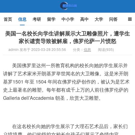
首页
信息
考研
留学
中小学
高中
大学
问答
文化
家庭教育
美国一名校长向学生讲解展示大卫雕像照片，遭学生
家长谴责导致被解雇，佛罗伦萨一片愤怒
机遇教育网
admin 发布于 2023-03-28 20:55:56
分类：
信息
阅读(935)
美国佛罗里达州一所教育机构的校长向她的学生展示并
讲解了艺术家米开朗基罗举世闻名的大卫雕像。这是米开朗
基罗1501 年至 1504 年间在佛罗伦萨创作的，被认为是艺术
史上最著名的雕塑。每年都有成千上万的人前往佛罗伦萨的
Galleria dell’Accademia 朝圣，欣赏大卫雕塑。
在这名校长向她的学生展示了大理石艺术品后，家长们
义愤填膺。他们的指控女校长向孩子们展示了色情内容。