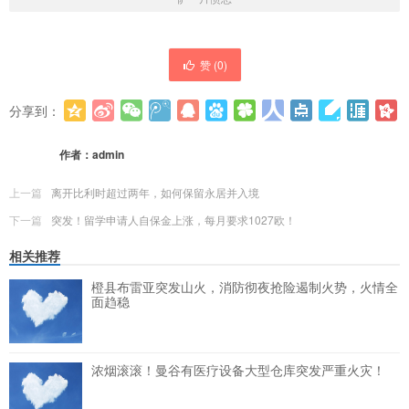
赞 (
0
)
分享到：
更多
(
0
)
作者：
admin
上一篇
离开比利时超过两年，如何保留永居并入境
下一篇
突发！留学申请人自保金上涨，每月要求1027欧！
相关推荐
橙县布雷亚突发山火，消防彻夜抢险遏制火势，火情全
面趋稳
浓烟滚滚！曼谷有医疗设备大型仓库突发严重火灾！