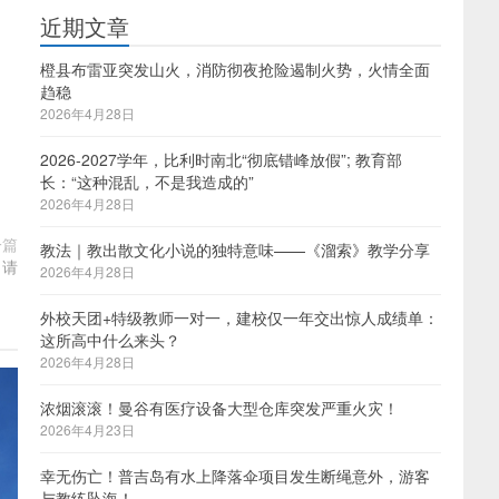
近期文章
橙县布雷亚突发山火，消防彻夜抢险遏制火势，火情全面
趋稳
2026年4月28日
2026-2027学年，比利时南北“彻底错峰放假”; 教育部
长：“这种混乱，不是我造成的”
2026年4月28日
一篇
教法｜教出散文化小说的独特意味——《溜索》教学分享
申请
2026年4月28日
外校天团+特级教师一对一，建校仅一年交出惊人成绩单：
这所高中什么来头？
2026年4月28日
浓烟滚滚！曼谷有医疗设备大型仓库突发严重火灾！
2026年4月23日
幸无伤亡！普吉岛有水上降落伞项目发生断绳意外，游客
与教练坠海！