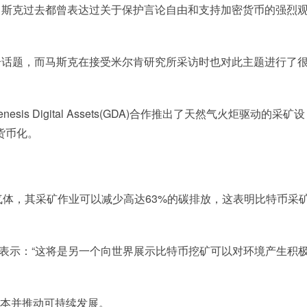
马斯克过去都曾表达过关于保护言论自由和支持加密货币的强烈
个话题，而马斯克在接受米尔肯研究所采访时也对此主题进行了
is Digital Assets(GDA)合作推出了天然气火炬驱动的采矿设
货币化。
气体，其采矿作业可以减少高达63%的碳排放，这表明比特币采
hmedov)表示：“这将是另一个向世界展示比特币挖矿可以对环境产生积
成本并推动可持续发展。