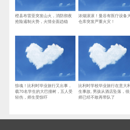
橙县布雷亚突发山火，消防彻夜
浓烟滚滚！曼谷有医疗设备
抢险遏制火势，火情全面趋稳
仓库突发严重火灾！
惊魂！比利时毕业旅行又出事，
比利时学校毕业旅行在意大
载70名学生的大巴撞树，五人受
生事故, 男孩从酒店坠落，很
轻伤，师生受惊吓
师已经不敢再带队了