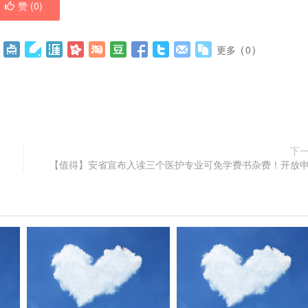
赞 (
0
)
更多
(
0
)
下
【值得】安省宣布入读三个医护专业可免学费书杂费！开放