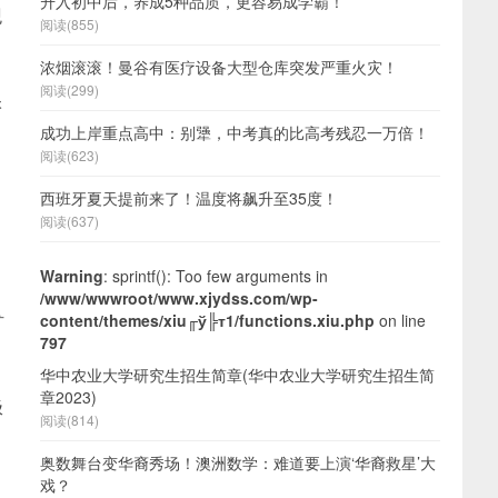
升入初中后，养成5种品质，更容易成学霸！
观
阅读(855)
浓烟滚滚！曼谷有医疗设备大型仓库突发严重火灾！
阅读(299)
很
成功上岸重点高中：别犟，中考真的比高考残忍一万倍！
阅读(623)
西班牙夏天提前来了！温度将飙升至35度！
阅读(637)
Warning
: sprintf(): Too few arguments in
/www/wwwroot/www.xjydss.com/wp-
矿
content/themes/xiu╓ў╠т1/functions.xiu.php
on line
797
华中农业大学研究生招生简章(华中农业大学研究生招生简
章2023)
极
阅读(814)
奥数舞台变华裔秀场！澳洲数学：难道要上演‘华裔救星’大
戏？