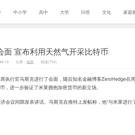
学
中小学
高中
大学
问答
文化
家庭
会面 宣布利用天然气开采比特币
46:10
分类：
信息
阅读(754)
特斯拉首席执行官马斯克进行了会面，随后知名金融博客ZeroHedge在
比特币，进一步验证了米莱拥抱加密货币的新立场。
济会议间隙发表讲话。马斯克在推特上发帖称，他“与米莱进行