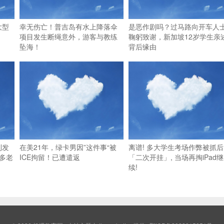
大型
幸无伤亡！普吉岛有水上降落伞
是恶作剧吗？过马路向开车人
项目发生断绳意外，游客与教练
鞠躬致谢，新加坡12岁学生亲
坠海！
背后缘由
利发
在美21年，绿卡男因”这件事“被
离谱! 多大学生考场作弊被抓后
多老
ICE拘留！已遭遣返
「二次开挂」, 当场再掏iPad继
续!