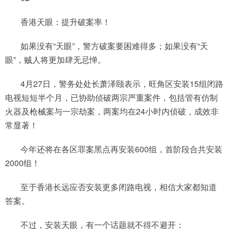
香港天眼：提升破案率！
如果没有“天眼”，警方破案要困难得多；如果没有“天
眼”，贼人将更加肆无忌惮。
4月27日，警务处处长萧泽颐表示，旺角区安装15组闭路
电视短短半个月，已协助侦破两宗严重案件，包括管有仿制
火器及枪械案与一宗劫案，两案均在24小时内侦破，成效非
常显著！
今年还将在各区罪案黑点再安装600组，首阶段合共安装
2000组！
至于香港长远应否安装更多闭路电视，相信大家都知道
答案。
不过，安装天眼，有一个话题就不得不避开：