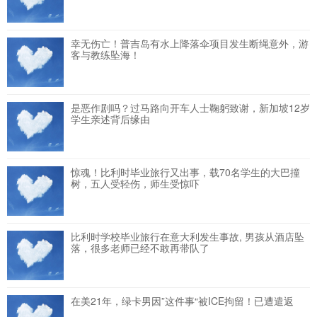
幸无伤亡！普吉岛有水上降落伞项目发生断绳意外，游
客与教练坠海！
是恶作剧吗？过马路向开车人士鞠躬致谢，新加坡12岁
学生亲述背后缘由
惊魂！比利时毕业旅行又出事，载70名学生的大巴撞
树，五人受轻伤，师生受惊吓
比利时学校毕业旅行在意大利发生事故, 男孩从酒店坠
落，很多老师已经不敢再带队了
在美21年，绿卡男因”这件事“被ICE拘留！已遭遣返