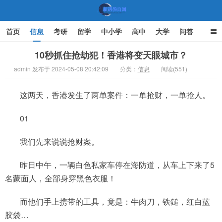
首页
信息
考研
留学
中小学
高中
大学
问答
文化
家庭教育
10秒抓住抢劫犯！香港将变天眼城市？
admin 发布于 2024-05-08 20:42:09
分类：
信息
阅读(551)
机遇教育网
这两天，香港发生了两单案件：一单抢财，一单抢人。
01
我们先来说说抢财案。
昨日中午，一辆白色私家车停在海防道，从车上下来了5
名蒙面人，全部身穿黑色衣服！
而他们手上携带的工具，竟是：牛肉刀，铁鎚，红白蓝
胶袋…