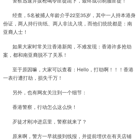
警察迅速并拔枪喝令匪徒跪下，最终成功制服匪徒！
经查，5名被捕人年龄介乎22至35岁，其中一人持本港身
份证，两人持行街纸、两人非法入境，而他们统统都是：南
亚裔人士！
如果大家时常关注香港新闻，不难发现：香港许多抢劫
案，都和南亚裔脱不了关系！
至于原因嘛，大家可以查看：Hello，打劫啊！！！香港
一表行遭打劫，损失千万！
另外，也有网友关注到一个细节：
香港警察，行动怎么这么快！
歹徒才刚冲进店里，警察就来了？
原来啊，警方一早就接到线报，并提前埋伏在有关店铺