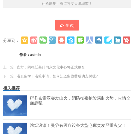
住抢劫犯！香港将变天眼城市？
赞 (
0
)
分享到：
更多
(
0
)
作者：
admin
上一篇
官方：阿根廷基什内尔文化中心将正式更名
下一篇
港真留学｜港校申请，如何知道留位费成功支付呢?
相关推荐
橙县布雷亚突发山火，消防彻夜抢险遏制火势，火情全
面趋稳
浓烟滚滚！曼谷有医疗设备大型仓库突发严重火灾！