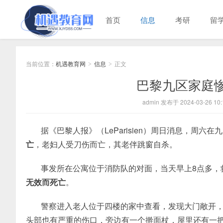
首页
信息
考研
留
当前位置：
机遇教育网
信息
正文
>
>
巴黎九区家庭
admin 发布于 2024-03-26 10:
据《巴黎人报》（LeParisien）周日消息，周六在九区
亡
，老妇人受刀伤而亡，其老伴跳窗自杀。
事发所在公寓位于消防队的对面，当天早上8点多，
无效而死亡
。
警察进入老人位于四楼的家中查看，发现大门敞开
头部也有严重的伤口，旁边有一个擀面杖，屋里还有一