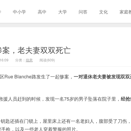
学
中小学
高中
大学
问答
文化
家庭
惨案，老夫妻双双死亡
16:09
分类：
信息
阅读(609)
Rue Blanche路发生了一起惨案，
一对退休老夫妻被发现双双
救援人员赶到的时候，发现一名75岁的男子坠落在院子里，
经抢
，钥匙还插在门锁上，屋里床上还有一名老妇人，腹部受了刀伤
把手枪，以及一些老人穿着警服的照片。