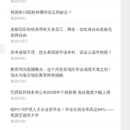
阅读(552)
附
韩国前10院校有哪些优点和缺点？
阅读(654)
老板回应拒绝录用有文身员工，网友：你纹身自由老板也
选择自由
阅读(1027)
高考成绩不理，想去泰国留学读本科，该这么选学校呢？
阅读(606)
教育鸿沟震撼曝光：这个州贫富地区学业成绩天壤之别！
顶尖与落后地区教育榜单揭晓
阅读(576)
巴西联邦税务局公布2026年个税新规 免征额度大幅上调
阅读(222)
纽约1/3护理人才从这里毕业！毕业生就业率高达94%——
美国艾德菲大学
阅读(549)