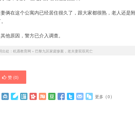
夫妻俩在这个公寓内已经居住很久了，跟大家都很熟，老人还是
了。
是其他原因，警方已介入调查。
明出处：
机遇教育网
»
巴黎九区家庭惨案，老夫妻双双死亡
赞 (
0
)
更多
(
0
)