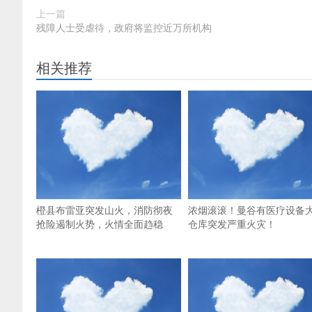
上一篇
残障人士受虐待，政府将监控近万所机构
相关推荐
橙县布雷亚突发山火，消防彻夜
浓烟滚滚！曼谷有医疗设备
抢险遏制火势，火情全面趋稳
仓库突发严重火灾！