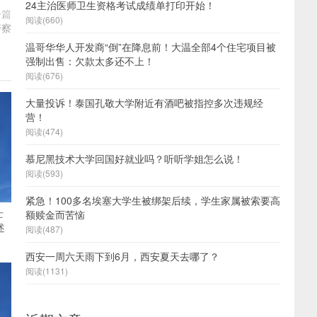
24主治医师卫生资格考试成绩单打印开始！
一篇
阅读(660)
警察
温哥华华人开发商“倒”在降息前！大温全部4个住宅项目被
强制出售：欠款太多还不上！
阅读(676)
大量投诉！泰国孔敬大学附近有酒吧被指控多次违规经
营！
阅读(474)
慕尼黑技术大学回国好就业吗？听听学姐怎么说！
阅读(593)
紧急！100多名埃塞大学生被绑架后续，学生家属被索要高
士
额赎金而苦恼
述
阅读(487)
西安一周六天雨下到6月，西安夏天去哪了？
阅读(1131)