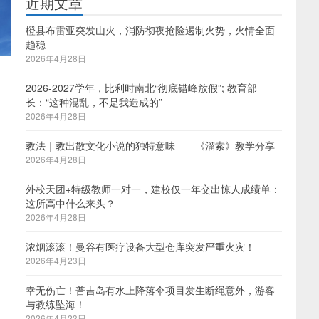
近期文章
橙县布雷亚突发山火，消防彻夜抢险遏制火势，火情全面
趋稳
2026年4月28日
2026-2027学年，比利时南北“彻底错峰放假”; 教育部
长：“这种混乱，不是我造成的”
2026年4月28日
教法｜教出散文化小说的独特意味——《溜索》教学分享
2026年4月28日
外校天团+特级教师一对一，建校仅一年交出惊人成绩单：
这所高中什么来头？
2026年4月28日
浓烟滚滚！曼谷有医疗设备大型仓库突发严重火灾！
2026年4月23日
幸无伤亡！普吉岛有水上降落伞项目发生断绳意外，游客
与教练坠海！
2026年4月23日