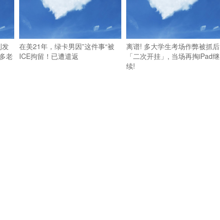
利发
在美21年，绿卡男因”这件事“被
离谱! 多大学生考场作弊被抓后
多老
ICE拘留！已遭遣返
「二次开挂」, 当场再掏iPad继
续!