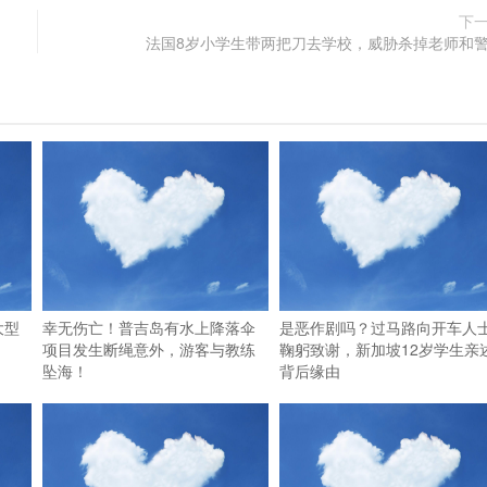
下
法国8岁小学生带两把刀去学校，威胁杀掉老师和
大型
幸无伤亡！普吉岛有水上降落伞
是恶作剧吗？过马路向开车人
项目发生断绳意外，游客与教练
鞠躬致谢，新加坡12岁学生亲
坠海！
背后缘由