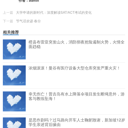
作者：
admin
上一篇
大学申请的新时代：深度解读SAT/ACT考试的变化
下一篇
节气话农谚·春分
相关推荐
橙县布雷亚突发山火，消防彻夜抢险遏制火势，火情全
面趋稳
浓烟滚滚！曼谷有医疗设备大型仓库突发严重火灾！
幸无伤亡！普吉岛有水上降落伞项目发生断绳意外，游
客与教练坠海！
是恶作剧吗？过马路向开车人士鞠躬致谢，新加坡12岁
学生亲述背后缘由