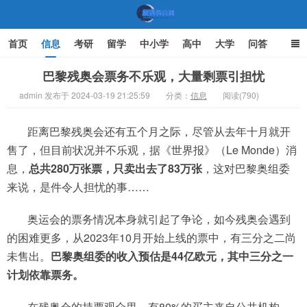
首页
信息
考研
留学
中小学
高中
大学
问答
文化
家庭教育
巴黎残奥会票务不乐观，大量剩票引担忧
admin 发布于 2024-03-19 21:25:59
分类：
信息
阅读(790)
机遇教育网
距离巴黎残奥会还有五个月之际，尽管从去年十月就开
售了，但目前状况并不乐观，据《世界报》（Le Monde）消
息，
总共280万张票，只卖出去了83万张
，这对巴黎奥组委
来说，是件令人担忧的事……
奥运会的票务情况本身就引起了争论，如今残奥会遇到
的困难更多，从2023年10月开始上线的票中，有三分之二尚
未售出。
巴黎奥组委的收入预估是44亿欧元，其中三分之一
计划依靠票务。
在残奥会的持票观众里，有80%的买主来自公共机构，