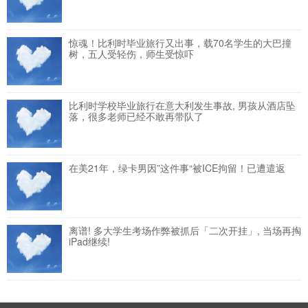
惊魂！比利时毕业旅行又出事，载70名学生的大巴撞
树，五人受轻伤，师生受惊吓
比利时学校毕业旅行在意大利发生事故, 男孩从酒店坠
落，很多老师已经不敢再带队了
在美21年，绿卡男因”这件事“被ICE拘留！已遭遣返
离谱! 多大学生考场作弊被抓后「二次开挂」, 当场再掏
iPad继续!