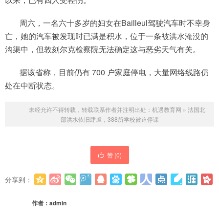
周六，一名六十多岁的妇女在Bailleul驾驶汽车时不幸身
亡，她的汽车被发现时已满是积水，位于一条被洪水淹没的
沟渠中，但敦刻尔克检察院无法确定这与恶劣天气有关。
据该省称，目前仍有 700 户家庭停电，大量网络线路仍
处在中断状态。
未经允许不得转载，转载联系作者并注明出处：
机遇教育网
»
法国北
部洪水依旧肆虐，388所学校被迫停课
赞 (
0
)
分享到：
更多
(
0
)
作者：
admin