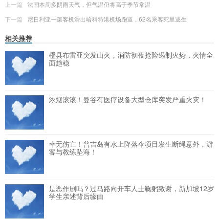
上一篇
法国本周多阴雨天气，但气温仍将高于季节常温
下一篇
尼日利亚一架客机滑出哈科特港机场跑道，62名乘客死里逃生
相关推荐
橙县布雷亚突发山火，消防彻夜抢险遏制火势，火情全
面趋稳
浓烟滚滚！曼谷有医疗设备大型仓库突发严重火灾！
幸无伤亡！普吉岛有水上降落伞项目发生断绳意外，游
客与教练坠海！
是恶作剧吗？过马路向开车人士鞠躬致谢，新加坡12岁
学生亲述背后缘由