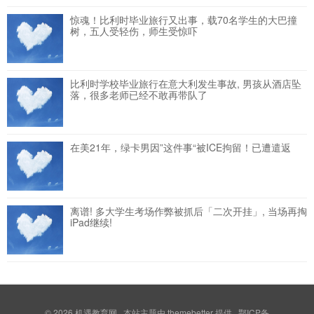
惊魂！比利时毕业旅行又出事，载70名学生的大巴撞
树，五人受轻伤，师生受惊吓
比利时学校毕业旅行在意大利发生事故, 男孩从酒店坠
落，很多老师已经不敢再带队了
在美21年，绿卡男因”这件事“被ICE拘留！已遭遣返
离谱! 多大学生考场作弊被抓后「二次开挂」, 当场再掏
iPad继续!
© 2026
机遇教育网
本站主题由
themebetter
提供 鄂ICP备