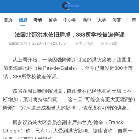
首页
信息
考研
留学
中小学
高中
大学
问答
文化
家庭教育
法国北部洪水依旧肆虐，388所学校被迫停课
admin 发布于 2023-11-14 23:16:34
分类：
信息
阅读(782)
机遇教育网
从上周开始，一场因强降雨所引发的洪灾席卷了法国北
加来海峡地区（le Pas-de-Calais），至今已淹没近300个市
镇，388所学校被迫停课。
该省在周日晚间强调说，降雨量在已经饱和的土壤上不
断增加，预计将持续到周二，这一天 “可能会有更大更猛烈的
降雨”，”对河道造成相当大的影响”，情况没有好转的迹象。
据参议员兼大区委员会副主席弗兰克-德辛（Franck
Dhersin）称，已有1万人受到洪灾影响。据该省称，自周一
以来，已有四人受轻伤。