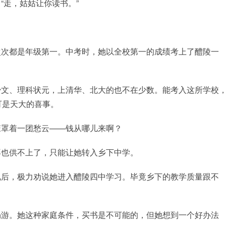
“走，姑姑让你读书。”
次次都是年级第一。中考时，她以全校第一的成绩考上了醴陵一
少文、理科状元，上清华、北大的也不在少数。能考入这所学校
可是天大的喜事。
笼罩着一团愁云——钱从哪儿来啊？
再也供不上了，只能让她转入乡下中学。
况后，极力劝说她进入醴陵四中学习。毕竟乡下的教学质量跟不
畅游。她这种家庭条件，买书是不可能的，但她想到一个好办法