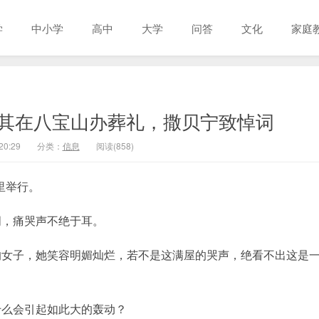
学
中小学
高中
大学
问答
文化
家庭
其在八宝山办葬礼，撒贝宁致悼词
20:29
分类：
信息
阅读(858)
里举行。
词，痛哭声不绝于耳。
的女子，她笑容明媚灿烂，若不是这满屋的哭声，绝看不出这是
什么会引起如此大的轰动？