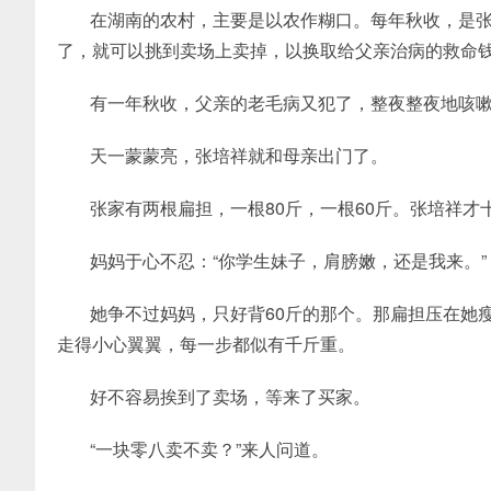
在湖南的农村，主要是以农作糊口。每年秋收，是
了，就可以挑到卖场上卖掉，以换取给父亲治病的救命
有一年秋收，父亲的老毛病又犯了，整夜整夜地咳
天一蒙蒙亮，张培祥就和母亲出门了。
张家有两根扁担，一根80斤，一根60斤。张培祥
妈妈于心不忍：“你学生妹子，肩膀嫩，还是我来。”
她争不过妈妈，只好背60斤的那个。那扁担压在她
走得小心翼翼，每一步都似有千斤重。
好不容易挨到了卖场，等来了买家。
“一块零八卖不卖？”来人问道。