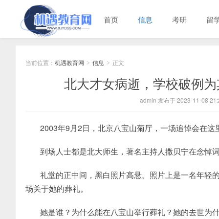
首页
信息
考研
留
当前位置：
机遇教育网
信息
正文
>
>
北大才女病逝，学校破例为
admin 发布于 2023-11-08 21:
2003年9月2日，北京八宝山菊厅，一场追悼会在这
到场人士都是北大师生，著名主持人撒贝宁在念悼
礼堂的正中间，黑白照片高悬。照片上是一名年轻
场关于她的葬礼。
她是谁？为什么能在八宝山举行葬礼？她的去世为