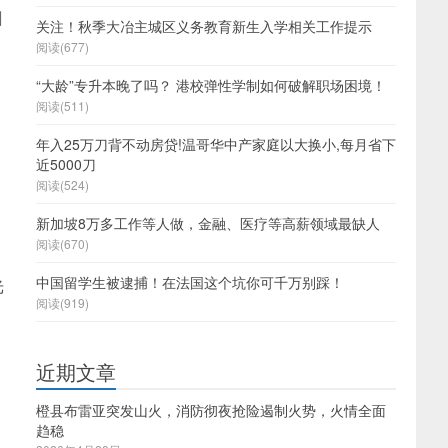
割
关注！秋季大冶主城区义务教育新生入学相关工作提示
阅读(677)
“大龄”专升本晚了吗？ 港校弹性学制如何破解职场困境！
阅读(511)
年入25万刀背不动房贷!温哥华中产家庭以大换小,每月省下
近5000刀
阅读(524)
新加坡8万多工作等人做，金融、医疗等高薪领域最缺人
阅读(670)
中国留学生被逮捕！在法国这个坑你可千万别踩！
光
阅读(919)
近期文章
橙县布雷亚突发山火，消防彻夜抢险遏制火势，火情全面
趋稳