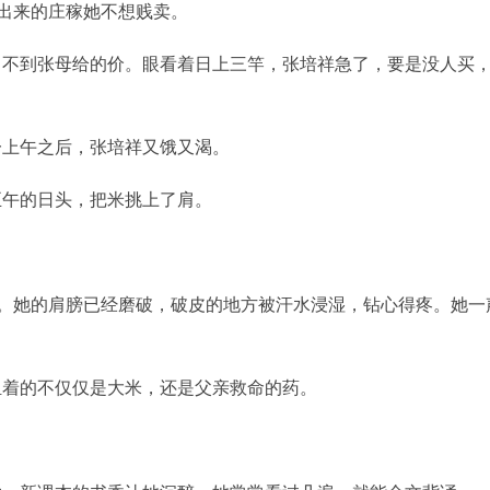
种出来的庄稼她不想贱卖。
出不到张母给的价。眼看着日上三竿，张培祥急了，要是没人买
一上午之后，张培祥又饿又渴。
正午的日头，把米挑上了肩。
裳。她的肩膀已经磨破，破皮的地方被汗水浸湿，钻心得疼。她一
担着的不仅仅是大米，还是父亲救命的药。