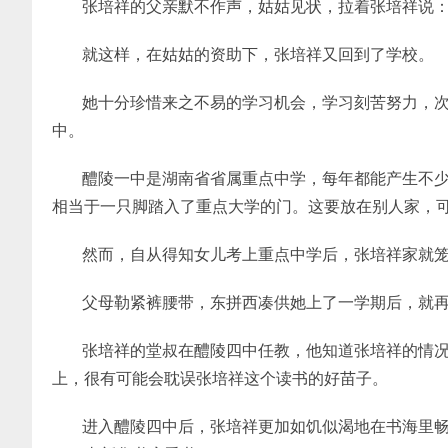
张培祥的父亲默不作声，姑姑见状，拉着张培祥说：
就这样，在姑姑的资助下，张培祥又回到了学校。
她十分珍惜来之不易的学习机会，学习刻苦努力，
中。
醴陵一中是湖南省省属重点中学，每年都能产生不
相当于一只脚踏入了重点大学的门。这要放在别人家，
然而，自从得知女儿考上重点中学后，张培祥家就
父母勒紧裤腰带，东拼西凑供她上了一学期后，就
张培祥的堂叔在醴陵四中任教，他知道张培祥的情
上，很有可能会耽误张培祥这个读书的好苗子。
进入醴陵四中后，张培祥更加如饥似渴地在书海里