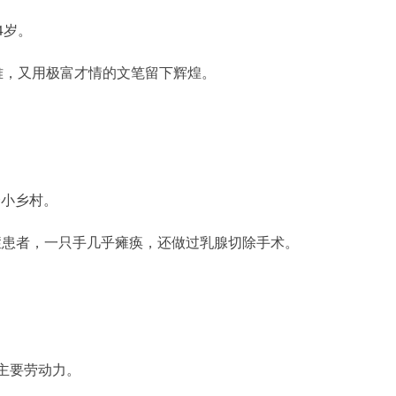
4岁。
难，又用极富才情的文笔留下辉煌。
个小乡村。
症患者，一只手几乎瘫痪，还做过乳腺切除手术。
主要劳动力。