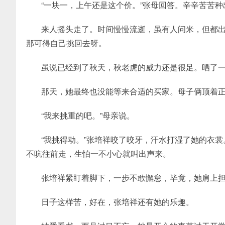
“一块一，上午还是这个价。”张母回答。辛辛苦苦
来人摇头走了。时间慢慢流逝，虽有人问米，但都
那可得自己挑回去呀。
虽说已经到了秋天，秋老虎的威力还是很足。晒了
那天，她最终也没能等来合适的买家。母子俩顶着
“我来挑重的吧。”母亲说。
“我挑得动。”张培祥咬了咬牙，汗水打湿了她的衣
不吭往前走，生怕一不小心就叫出声来。
张培祥紧盯着脚下，一步不敢懈怠，毕竟，她肩上
日子这样苦，好在，张培祥还有她的乐趣。