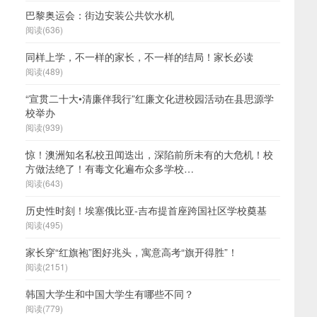
巴黎奥运会：街边安装公共饮水机
阅读(636)
同样上学，不一样的家长，不一样的结局！家长必读
阅读(489)
“宣贯二十大•清廉伴我行”红廉文化进校园活动在县思源学
校举办
阅读(939)
惊！澳洲知名私校丑闻迭出，深陷前所未有的大危机！校
方做法绝了！有毒文化遍布众多学校…
阅读(643)
历史性时刻！埃塞俄比亚-吉布提首座跨国社区学校奠基
阅读(495)
家长穿“红旗袍”图好兆头，寓意高考“旗开得胜”！
阅读(2151)
韩国大学生和中国大学生有哪些不同？
阅读(779)