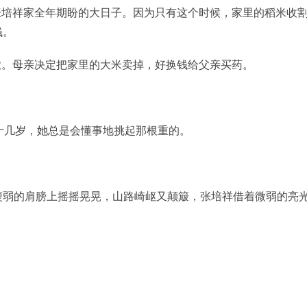
张培祥家全年期盼的大日子。因为只有这个时候，家里的稻米收
钱。
嗽。母亲决定把家里的大米卖掉，好换钱给父亲买药。
才十几岁，她总是会懂事地挑起那根重的。
瘦弱的肩膀上摇摇晃晃，山路崎岖又颠簸，张培祥借着微弱的亮