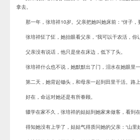
拿去。
那一年，张培祥10岁。父亲把她叫她床前：“伢子，
张培祥怔了怔，她抬眼看父亲，“我可以干农活，你
父亲没有说话，他只是坐在床边，低下了头。
张培祥什么也不说，她默默出了门，泪水在她眼里
第二天，她背起锄头，和母亲一起到田里干活。路
好在，命运对她还是有所眷顾。
辍学在家不久，张培祥的姑姑到她家来做客，看到
得知她没有上学了，姑姑气得质问她的父亲：“山里