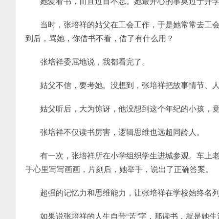
她爱看书，而且过目不忘。她最开心的事莫过于开
当时，张培祥的姑父在工会工作，于是她常常去工
到后，骂她，你借书不看，借了有什么用？
张培祥委屈地说，我都看完了。
姑父不信，要考她。没想到，张培祥把故事情节、
姑父听后，大为惊讶，他没想到这个年纪的小孩，
张培祥不仅读书厉害，逻辑思维也远超同龄人。
有一次，张培祥所在小学组织学生进城参观。车上
手心里写写画画，片刻后，她举手，说出了正确答案。
超强的记忆力和思维能力，让张培祥在学校始终名
如果说张培祥的人生自带“苦”字，那读书，就是她生