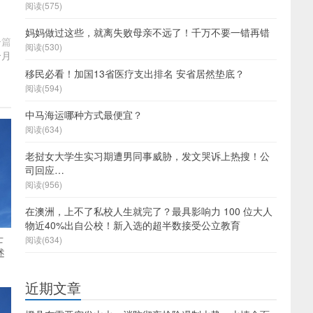
阅读(575)
妈妈做过这些，就离失败母亲不远了！千万不要一错再错
一篇
阅读(530)
个月
移民必看！加国13省医疗支出排名 安省居然垫底？
阅读(594)
中马海运哪种方式最便宜？
阅读(634)
老挝女大学生实习期遭男同事威胁，发文哭诉上热搜！公
司回应…
阅读(956)
在澳洲，上不了私校人生就完了？最具影响力 100 位大人
物近40%出自公校！新入选的超半数接受公立教育
士
阅读(634)
述
近期文章