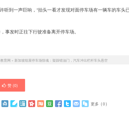
分许听到一声巨响，“抬头一看才发现对面停车场有一辆车的车头
楼，事发时正往下行驶准备离开停车场。
遇教育网
»
新加坡组屋停车场惊魂：疑踩错油门，汽车冲出栏杆车头悬空
赞 (
0
)
更多
(
0
)