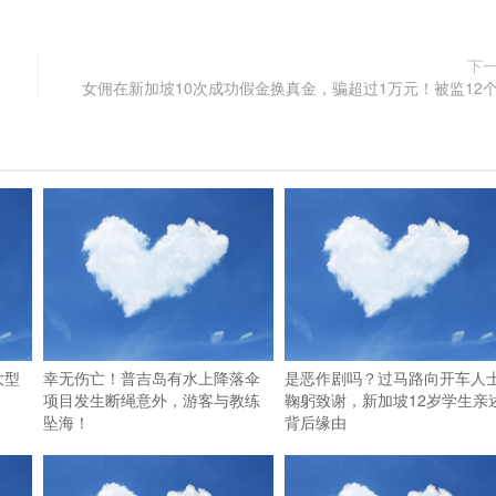
下
女佣在新加坡10次成功假金换真金，骗超过1万元！被监12
大型
幸无伤亡！普吉岛有水上降落伞
是恶作剧吗？过马路向开车人
项目发生断绳意外，游客与教练
鞠躬致谢，新加坡12岁学生亲
坠海！
背后缘由