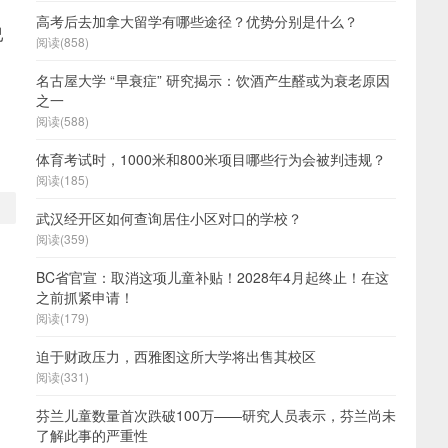
高考后去加拿大留学有哪些途径？优势分别是什么？
已
阅读(858)
名古屋大学 “早衰症” 研究揭示：饮酒产生醛或为衰老原因
之一
阅读(588)
体育考试时，1000米和800米项目哪些行为会被判违规？
阅读(185)
武汉经开区如何查询居住小区对口的学校？
阅读(359)
BC省官宣：取消这项儿童补贴！2028年4月起终止！在这
之前抓紧申请！
阅读(179)
迫于财政压力，西雅图这所大学将出售其校区
阅读(331)
芬兰儿童数量首次跌破100万——研究人员表示，芬兰尚未
了解此事的严重性