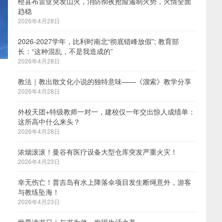
橙县布雷亚突发山火，消防彻夜抢险遏制火势，火情全面
趋稳
2026年4月28日
2026-2027学年，比利时南北“彻底错峰放假”; 教育部
长：“这种混乱，不是我造成的”
2026年4月28日
教法｜教出散文化小说的独特意味——《溜索》教学分享
2026年4月28日
外校天团+特级教师一对一，建校仅一年交出惊人成绩单：
这所高中什么来头？
2026年4月28日
浓烟滚滚！曼谷有医疗设备大型仓库突发严重火灾！
2026年4月23日
幸无伤亡！普吉岛有水上降落伞项目发生断绳意外，游客
与教练坠海！
2026年4月23日