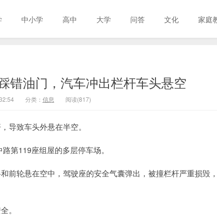
学
中小学
高中
大学
问答
文化
家庭
踩错油门，汽车冲出栏杆车头悬空
32:54
分类：
信息
阅读(817)
杆，导致车头外悬在半空。
中路第119座组屋的多层停车场。
半和前轮悬在空中，驾驶座的安全气囊弹出，被撞栏杆严重损毁
安全。