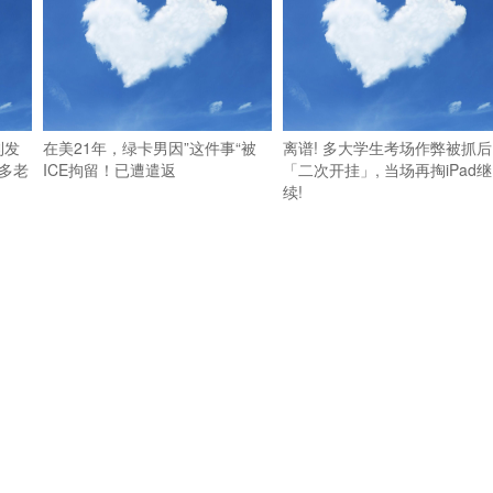
利发
在美21年，绿卡男因”这件事“被
离谱! 多大学生考场作弊被抓后
多老
ICE拘留！已遭遣返
「二次开挂」, 当场再掏iPad继
续!