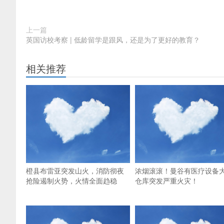
上一篇
英国访校考察 | 低龄留学是跟风，还是为了更好的教育？
相关推荐
橙县布雷亚突发山火，消防彻夜
浓烟滚滚！曼谷有医疗设备
抢险遏制火势，火情全面趋稳
仓库突发严重火灾！