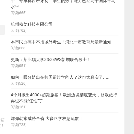
牛！专家称西班牙初二学生的数字能力已经高于国际平均
水平
阅读(665)
杭州穆姜科技有限公司
阅读(762)
本市民办高中不招域外考生！河北一市教育局最新通知
阅读(668)
更新：莱比锡大学23/24WS新增联合硕士！
阅读(951)
如何一眼分辨出在韩国留过学的人？这也太真实了…..
阅读(526)
4个月揪出4000+超期旅客！欧洲边境彻底变天，赴欧旅行
再也不能“任性”了
阅读(161)
炸弹勒索威胁全省 大多区学校急疏散！
一篇
阅读(723)
施！