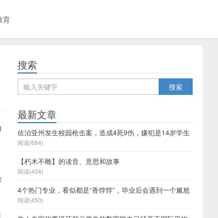
教育
搜索
最新文章
为
佐治亚州发生校园枪击案，造成4死9伤，嫌犯是14岁学生
阅读(684)
【朽木不雕】的读音、意思和故事
，
阅读(434)
染
4个热门专业，看似都是“香饽饽”，毕业后会遇到一个尴尬
阅读(450)
切