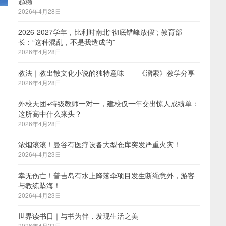
趋稳
2026年4月28日
2026-2027学年，比利时南北“彻底错峰放假”; 教育部
长：“这种混乱，不是我造成的”
2026年4月28日
教法｜教出散文化小说的独特意味——《溜索》教学分享
2026年4月28日
外校天团+特级教师一对一，建校仅一年交出惊人成绩单：
这所高中什么来头？
2026年4月28日
浓烟滚滚！曼谷有医疗设备大型仓库突发严重火灾！
2026年4月23日
幸无伤亡！普吉岛有水上降落伞项目发生断绳意外，游客
与教练坠海！
2026年4月23日
世界读书日｜与书为伴，发现生活之美
2026年4月23日