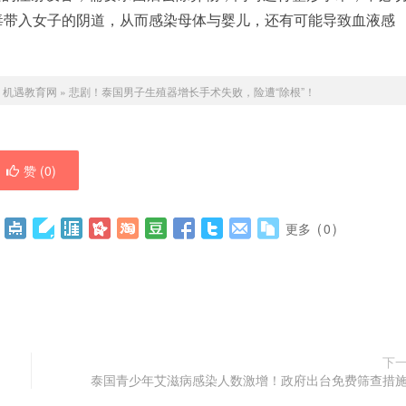
毒带入女子的阴道，从而感染母体与婴儿，还有可能导致血液感
：
机遇教育网
»
悲剧！泰国男子生殖器增长手术失败，险遭“除根”！
赞 (
0
)
更多
(
0
)
下
泰国青少年艾滋病感染人数激增！政府出台免费筛查措