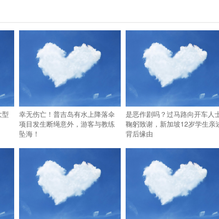
大型
幸无伤亡！普吉岛有水上降落伞
是恶作剧吗？过马路向开车人
项目发生断绳意外，游客与教练
鞠躬致谢，新加坡12岁学生亲
坠海！
背后缘由