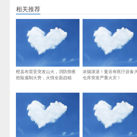
相关推荐
橙县布雷亚突发山火，消防彻夜
浓烟滚滚！曼谷有医疗设备
抢险遏制火势，火情全面趋稳
仓库突发严重火灾！