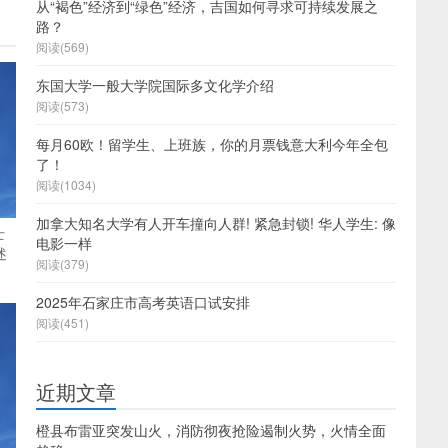
从“褐色”经济到“绿色”经济，吉国如何寻求可持续发展之
路？
阅读(569)
东国大学一般大学院国际多文化学介绍
阅读(573)
每月60欧！留学生、上班族，你的月票钱意大利今年全包
了！
阅读(1034)
加拿大知名大学有人开车撞向人群! 紧急封锁! 华人学生: 像
士
电影一样
述
阅读(379)
2025年石家庄市高考英语口试安排
阅读(451)
近期文章
橙县布雷亚突发山火，消防彻夜抢险遏制火势，火情全面