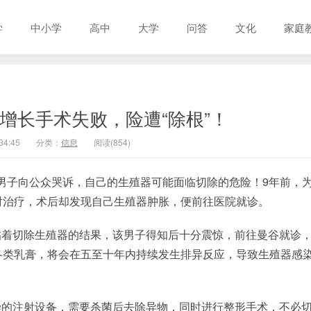
学
中小学
高中
大学
问答
文化
家庭
增长手术失败，险遭“除根”！
34:45
分类：
信息
阅读(854)
泰国男子向公众哭诉，自己的生殖器可能面临切除的危险！9年前，
射治疗，术后却发现自己生殖器肿胀，便前往医院就诊。
临着切除生殖器的结果，该男子得知后十分震惊，前往曼谷就诊
各类乳膏，将会在五至十年内持续发生排异反应，导致生殖器感
染的注射设备，需要杀菌后去除异物，同时进行整形手术，不必