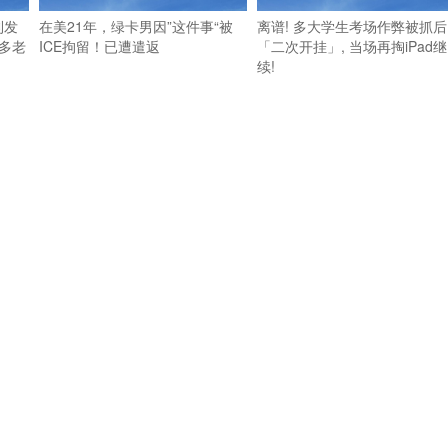
利发
在美21年，绿卡男因”这件事“被
离谱! 多大学生考场作弊被抓后
多老
ICE拘留！已遭遣返
「二次开挂」, 当场再掏iPad继
续!