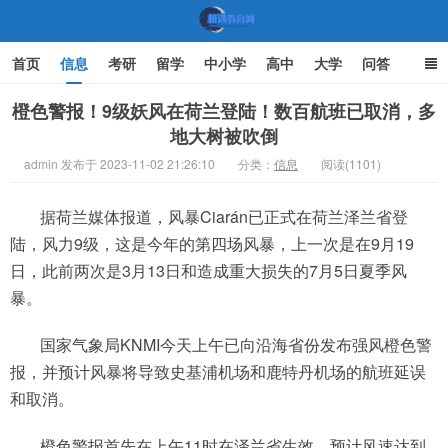
首页
信息
考研
留学
中小学
高中
大学
问答
文化
家庭教育
橙色警报！9级妖风在荷兰登陆！数百航班已取消，多
地大树被吹倒
机遇教育网
admin 发布于 2023-11-02 21:26:10
分类：
信息
阅读(1101)
据荷兰媒体报道，风暴Ciarán已正式在荷兰泽兰省登
陆，风力9级，这是今年的第四场风暴，上一次是在9月19
日，此前两次是3月13日和造成重大损失的7月5日夏季风
暴。
国家气象局KNMI今天上午已向沿海省份发布强风橙色警
报，并预计风暴将导致史基浦机场和鹿特丹机场的航班延误
和取消。
橙色警报首先在上午11时在泽兰省生效，预计风速达到