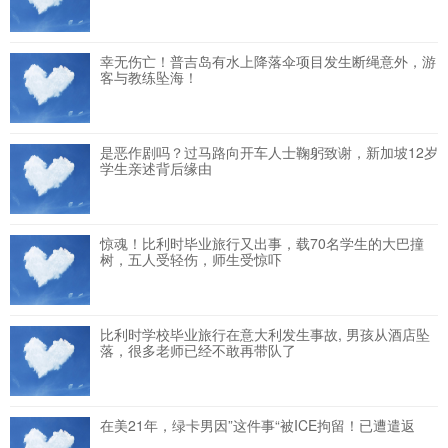
幸无伤亡！普吉岛有水上降落伞项目发生断绳意外，游
客与教练坠海！
是恶作剧吗？过马路向开车人士鞠躬致谢，新加坡12岁
学生亲述背后缘由
惊魂！比利时毕业旅行又出事，载70名学生的大巴撞
树，五人受轻伤，师生受惊吓
比利时学校毕业旅行在意大利发生事故, 男孩从酒店坠
落，很多老师已经不敢再带队了
在美21年，绿卡男因”这件事“被ICE拘留！已遭遣返