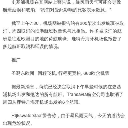
史基浦机场在其网站上警告说，暴风雨天气可能会导致
航班延误和取消。“我们对受此影响的旅客表示歉意。”
截至上午7:30，机场网站报告约有200架次出发航班被取
消，周四取消的抵港航班数量也与此相当。许多被取消的航
班是往返欧洲目的地的荷航航班。鹿特丹海牙机场也报告了
多起航班取消和延误的情况。
推广
圣诞东欧团 | 回程飞机, 行程更宽松, 660欧含机票
据最新消息，荷航已经决定取消下午早些时候的在史基
浦机场出发和抵达的所有航班。Transavia航空公司也取消了
周四从鹿特丹海牙机场出发的6个航班。
Rijkswaterstaat警告称，由于暴风雨天气，今天的道路会
出现危险状况。