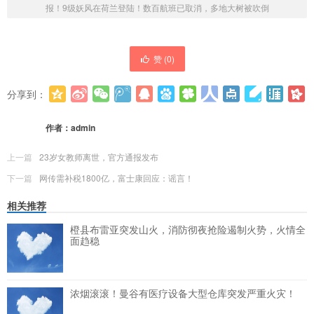
报！9级妖风在荷兰登陆！数百航班已取消，多地大树被吹倒
赞 (
0
)
分享到：
更多
(
0
)
作者：
admin
上一篇
23岁女教师离世，官方通报发布
下一篇
网传需补税1800亿，富士康回应：谣言！
相关推荐
橙县布雷亚突发山火，消防彻夜抢险遏制火势，火情全
面趋稳
浓烟滚滚！曼谷有医疗设备大型仓库突发严重火灾！