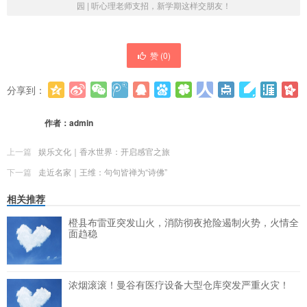
园 | 听心理老师支招，新学期这样交朋友！
赞 (
0
)
分享到：
更多
(
0
)
作者：
admin
上一篇
娱乐文化｜香水世界：开启感官之旅
下一篇
走近名家｜王维：句句皆禅为“诗佛”
相关推荐
橙县布雷亚突发山火，消防彻夜抢险遏制火势，火情全
面趋稳
浓烟滚滚！曼谷有医疗设备大型仓库突发严重火灾！