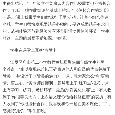
中得出结论，“四年级学生普遍认为合作比较重要但不擅长合
作”。15日，她在此结论的基础上推出了《荡起合作的双桨》
一课。“课上我带学生们做‘珠行千里’活动，让各小组合作运
小球，学生们很快发现团结是必须的，要达成团结是有窍门
的，从初体验环节到经验分享环节到活动再体验环节，学生
对这一主题的感受不断加深。”她说。
学生在课堂上互换“点赞卡”
江夏区庙山第二小学教师黄旭辰聚焦四年级学生的另一
个难点：“难以发现或难以正确表达他人和自己的优点并羞于
赞美”，并设计了《赞美的魅力》一课，教大家怎么“夸”更动
情、更走心。“黄老师好懂啊，竟然用上了‘练习生’模式，课
上有学习、练习、考核环节，最后的‘赞美总决赛’上，有人收
到了‘你很善良大方，上次语文课你借给我修正带’的表扬，有
人收到了‘你很擅长合作，很喜欢和你一起在美术课做手工’，
感觉特别好。”学生们说。