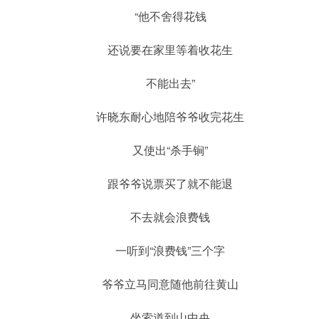
“他不舍得花钱
还说要在家里等着收花生
不能出去”
许晓东耐心地陪爷爷收完花生
又使出“杀手锏”
跟爷爷说票买了就不能退
不去就会浪费钱
一听到“浪费钱”三个字
爷爷立马同意随他前往黄山
坐索道到山中央