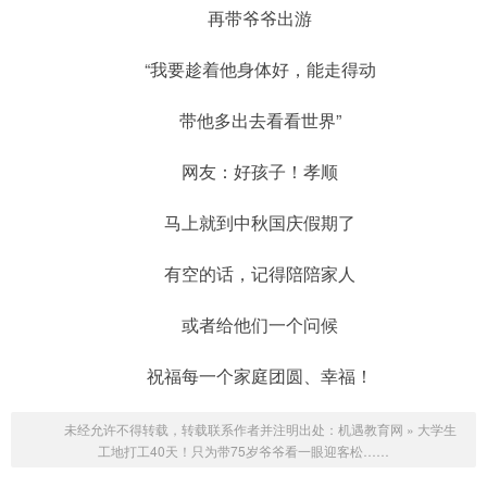
再带爷爷出游
“我要趁着他身体好，能走得动
带他多出去看看世界”
网友：好孩子！孝顺
马上就到中秋国庆假期了
有空的话，记得陪陪家人
或者给他们一个问候
祝福每一个家庭团圆、幸福！
未经允许不得转载，转载联系作者并注明出处：
机遇教育网
»
大学生
工地打工40天！只为带75岁爷爷看一眼迎客松……