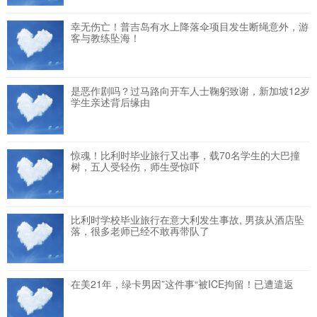
幸无伤亡！普吉岛有水上降落伞项目发生断绳意外，游
客与教练坠海！
是恶作剧吗？过马路向开车人士鞠躬致谢，新加坡12岁
学生亲述背后缘由
惊魂！比利时毕业旅行又出事，载70名学生的大巴撞
树，五人受轻伤，师生受惊吓
比利时学校毕业旅行在意大利发生事故, 男孩从酒店坠
落，很多老师已经不敢再带队了
在美21年，绿卡男因”这件事“被ICE拘留！已遭遣返