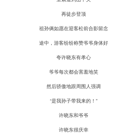
再徒步登顶
祖孙俩如愿在迎客松前合影留念
途中，游客纷纷称赞爷爷身体好
夸许晓东有孝心
爷爷每次都会害羞地笑
然后骄傲地跟周围人强调
“是我孙子带我来的！”
许晓东和爷爷
许晓东很庆幸