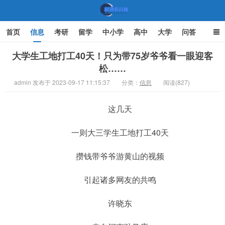
首页
信息
考研
留学
中小学
高中
大学
问答
文化
家庭教育
大学生工地打工40天！只为带75岁爷爷看一眼迎客
松……
机遇教育网
admin 发布于 2023-09-17 11:15:37
分类：
信息
阅读(827)
这几天
一则大三学生工地打工40天
攒钱带爷爷游黄山的视频
引起诸多网友的共鸣
许晓东