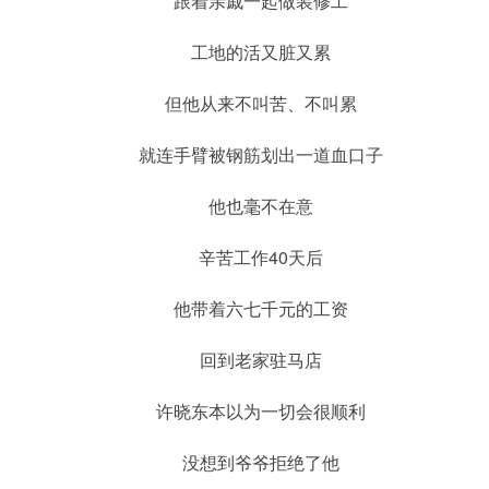
跟着亲戚一起做装修工
工地的活又脏又累
但他从来不叫苦、不叫累
就连手臂被钢筋划出一道血口子
他也毫不在意
辛苦工作40天后
他带着六七千元的工资
回到老家驻马店
许晓东本以为一切会很顺利
没想到爷爷拒绝了他