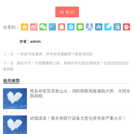
赞 (
0
)
分享到：
更多
(
0
)
作者：
admin
上一篇
一学校76名教师，开学前突遭解聘？教育局回应
下一篇
就在今天！大范围降雨上线，局地中到大雨|近期高发！出现这些症状赶
紧就医
相关推荐
橙县布雷亚突发山火，消防彻夜抢险遏制火势，火情全
面趋稳
浓烟滚滚！曼谷有医疗设备大型仓库突发严重火灾！