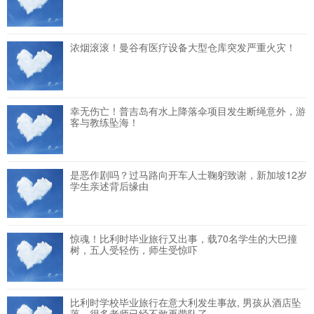
浓烟滚滚！曼谷有医疗设备大型仓库突发严重火灾！
幸无伤亡！普吉岛有水上降落伞项目发生断绳意外，游
客与教练坠海！
是恶作剧吗？过马路向开车人士鞠躬致谢，新加坡12岁
学生亲述背后缘由
惊魂！比利时毕业旅行又出事，载70名学生的大巴撞
树，五人受轻伤，师生受惊吓
比利时学校毕业旅行在意大利发生事故, 男孩从酒店坠
落，很多老师已经不敢再带队了