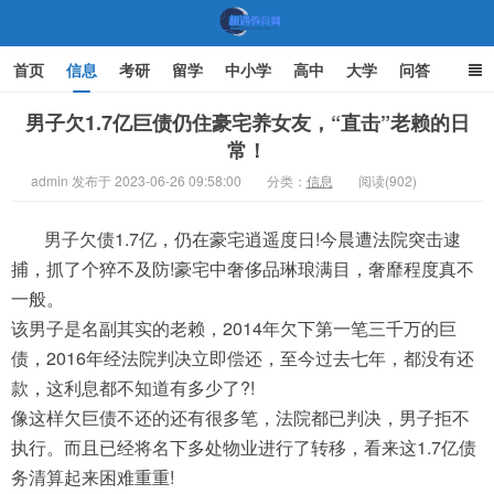
首页
信息
考研
留学
中小学
高中
大学
问答
文化
家庭教育
男子欠1.7亿巨债仍住豪宅养女友，“直击”老赖的日
常！
机遇教育网
admin 发布于 2023-06-26 09:58:00
分类：
信息
阅读(902)
男子欠债1.7亿，仍在豪宅逍遥度日!今晨遭法院突击逮
捕，抓了个猝不及防!豪宅中奢侈品琳琅满目，奢靡程度真不
一般。
该男子是名副其实的老赖，2014年欠下第一笔三千万的巨
债，2016年经法院判决立即偿还，至今过去七年，都没有还
款，这利息都不知道有多少了?!
像这样欠巨债不还的还有很多笔，法院都已判决，男子拒不
执行。而且已经将名下多处物业进行了转移，看来这1.7亿债
务清算起来困难重重!