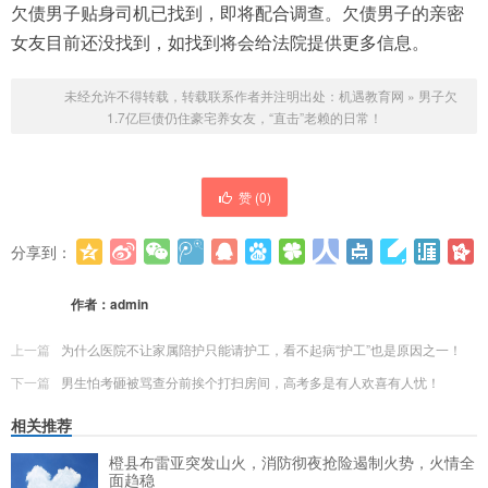
欠债男子贴身司机已找到，即将配合调查。欠债男子的亲密
女友目前还没找到，如找到将会给法院提供更多信息。
未经允许不得转载，转载联系作者并注明出处：
机遇教育网
»
男子欠
1.7亿巨债仍住豪宅养女友，“直击”老赖的日常！
赞 (
0
)
分享到：
更多
(
0
)
作者：
admin
上一篇
为什么医院不让家属陪护只能请护工，看不起病“护工”也是原因之一！
下一篇
男生怕考砸被骂查分前挨个打扫房间，高考多是有人欢喜有人忧！
相关推荐
橙县布雷亚突发山火，消防彻夜抢险遏制火势，火情全
面趋稳