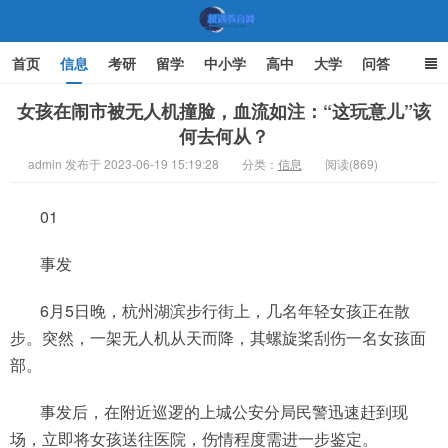
首页
信息
考研
留学
中小学
高中
大学
问答
文化
家庭教育
女孩在闹市被无人机撞脸，血流如注：“这玩意儿”该
何去何从？
机遇教育网
admin 发布于 2023-06-19 15:19:28
分类：
信息
阅读(869)
01
事发
6月5日晚，杭州湖滨步行街上，几名年轻女孩正在散
步。突然，一架无人机从天而降，其螺旋桨刮伤一名女孩面
部。
事发后，在附近巡逻的上城公安分局民警迅速赶到现
场，立即将女孩送往医院，伤情程度需进一步鉴定。