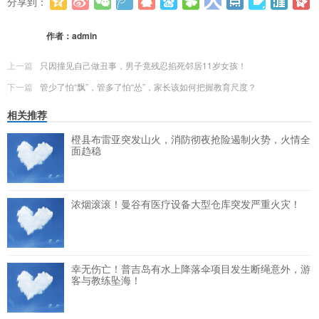
分享到：
更多
(
0
)
作者：
admin
上一篇
只因撞见自己做丑事，男子竟残忍掐死邻居11岁女孩！
下一篇
管少了怕“飘”，管多了怕“怂”，家长该如何把握教育尺度？
相关推荐
橙县布雷亚突发山火，消防彻夜抢险遏制火势，火情全
面趋稳
浓烟滚滚！曼谷有医疗设备大型仓库突发严重火灾！
幸无伤亡！普吉岛有水上降落伞项目发生断绳意外，游
客与教练坠海！