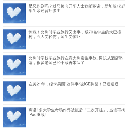
是恶作剧吗？过马路向开车人士鞠躬致谢，新加坡12岁
学生亲述背后缘由
惊魂！比利时毕业旅行又出事，载70名学生的大巴撞
树，五人受轻伤，师生受惊吓
比利时学校毕业旅行在意大利发生事故, 男孩从酒店坠
落，很多老师已经不敢再带队了
在美21年，绿卡男因”这件事“被ICE拘留！已遭遣返
离谱! 多大学生考场作弊被抓后「二次开挂」, 当场再掏
iPad继续!