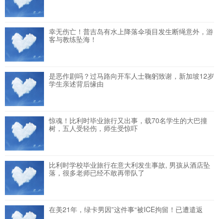
幸无伤亡！普吉岛有水上降落伞项目发生断绳意外，游
客与教练坠海！
是恶作剧吗？过马路向开车人士鞠躬致谢，新加坡12岁
学生亲述背后缘由
惊魂！比利时毕业旅行又出事，载70名学生的大巴撞
树，五人受轻伤，师生受惊吓
比利时学校毕业旅行在意大利发生事故, 男孩从酒店坠
落，很多老师已经不敢再带队了
在美21年，绿卡男因”这件事“被ICE拘留！已遭遣返