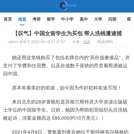
首页
信息
考研
留学
中小学
高中
大学
问答
文化
家庭教育
【叹气】中国女留学生为买包 帮人洗钱遭逮捕
admin 发布于 2023-03-18 21:47:07
分类：
信息
阅读(983)
机遇教育网
她还用这笔钱购买了包括名牌在内的“高价值奢侈品”，并
支付了学费和住宿费。以及价值数千英镑的昂贵葡萄酒被运
回中国。
原本有着美好的前途，如今因为作奸犯科前途尽毁！
来自北京的28岁黄晓彤是苏格兰斯特灵大学攻读出版硕
士学位的中国留学生。日前，她因为帮助犯罪组织头目洗钱
被起诉，涉案金额高达 £85,000(约10万美元）！
2021年4月6日，警察看到黄在她位于斯特林韦尔格林的