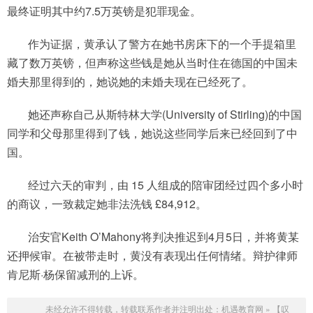
最终证明其中约7.5万英镑是犯罪现金。
作为证据，黄承认了警方在她书房床下的一个手提箱里
藏了数万英镑，但声称这些钱是她从当时住在德国的中国未
婚夫那里得到的，她说她的未婚夫现在已经死了。
她还声称自己从斯特林大学(University of Stirling)的中国
同学和父母那里得到了钱，她说这些同学后来已经回到了中
国。
经过六天的审判，由 15 人组成的陪审团经过四个多小时
的商议，一致裁定她非法洗钱 £84,912。
治安官Keith O’Mahony将判决推迟到4月5日，并将黄某
还押候审。在被带走时，黄没有表现出任何情绪。辩护律师
肯尼斯·杨保留减刑的上诉。
未经允许不得转载，转载联系作者并注明出处：
机遇教育网
»
【叹