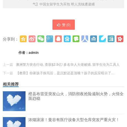
气】中国女留学生为买包 帮人洗钱遭逮捕
赞 (
0
)
分享到：
更多
(
0
)
作者：
admin
上一篇
澳洲警方突击行动, 查获$2.5亿! 多名华人大佬被捕, 留学生沦为工具人
下一篇
【教育】你家孩子挨骂后，是沉默还是顶嘴？孩子的反应暗示了…
相关推荐
橙县布雷亚突发山火，消防彻夜抢险遏制火势，火情全
面趋稳
浓烟滚滚！曼谷有医疗设备大型仓库突发严重火灾！