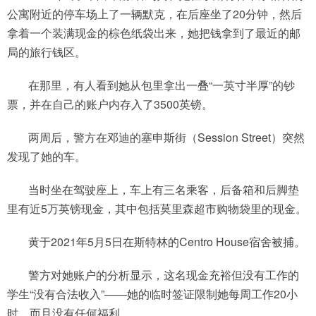
公寓附近的停车场上了一辆默克，在后座坐了20分钟，然后
拿着一个装满现金的棕色纸袋出来，她把钱拿到了最近的邮
局的旅行钱区。
在那里，有人看到她从包里拿出一叠“一英寸半厚”的钞
票，并在自己的账户内存入了3500英镑。
两周后，警方在邓迪的塞申斯街（Session Street）突然
发现了她的车。
当时坐在驾驶座上，车上有三名乘客，后备箱和后脚垫
里有近5万英镑现金，其中包括莫里森超市购物袋里的现金。
黄于2021年5月5日在斯特林的Centro House宿舍被捕。
警方对她账户的分析显示，这名现金充裕但没有工作的
学生“没有合法收入”——她的临时签证限制她每周工作20小
时，而且没有任何福利。