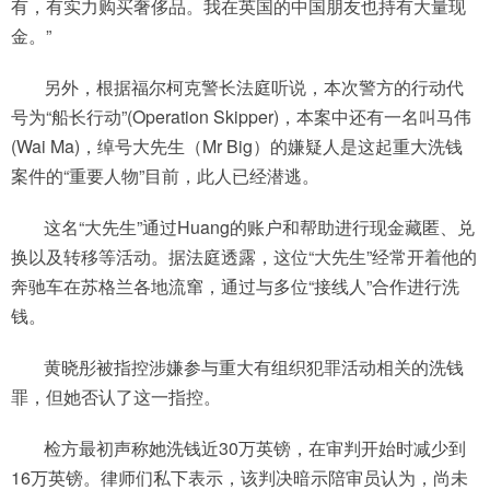
有，有实力购买奢侈品。我在英国的中国朋友也持有大量现
金。”
另外，根据福尔柯克警长法庭听说，本次警方的行动代
号为“船长行动”(Operation Skipper)，本案中还有一名叫马伟
(Wai Ma)，绰号大先生（Mr Big）的嫌疑人是这起重大洗钱
案件的“重要人物”目前，此人已经潜逃。
这名“大先生”通过Huang的账户和帮助进行现金藏匿、兑
换以及转移等活动。据法庭透露，这位“大先生”经常开着他的
奔驰车在苏格兰各地流窜，通过与多位“接线人”合作进行洗
钱。
黄晓彤被指控涉嫌参与重大有组织犯罪活动相关的洗钱
罪，但她否认了这一指控。
检方最初声称她洗钱近30万英镑，在审判开始时减少到
16万英镑。律师们私下表示，该判决暗示陪审员认为，尚未