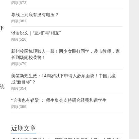
阅读(673)
导线上到底有没有电压？
阅读(381)
下
谈语说文｜​“互相”与“相互”
阅读(526)
新州校园惊现骇人一幕！两少女殴打同学，袭击教师，家
长到场闹校袭警！
阅读(479)
美签新规生效：14周岁以下申请人必须面谈！中国儿童
成“新目标”？
统
阅读(354)
“哈佛也有脊梁”： 师生集会支持研究经费和留学生
阅读(399)
近期文章