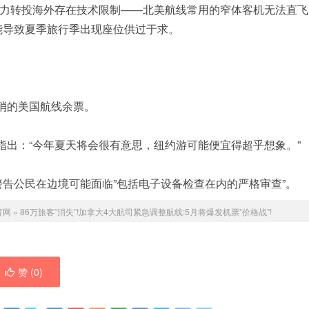
力转投海外存在技术限制——
北美航线常用的窄体客机无法直飞
能导致夏季旅行季出现座位供过于求。
取消的美国航线余票。
t指出：“今年夏天将会很有意思，纽约游可能便宜得超乎想象。”
警告
公民在边境可能面临”包括电子设备检查在内的严格审查”。
育网
»
86万旅客”消失”!加拿大4大航司紧急调整航线:5月将爆发机票”价格战”!
赞 (
0
)