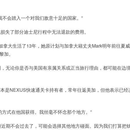
，“但我不会踏入一个对我们敌意十足的国家。”
此损失了部分迪士尼行程中无法退款的费用。
但已在加拿大生活了13年，她原计划与加拿大籍丈夫Mark明年前往夏
达黎加。
例证明，无论你是否与美国有亲属关系或正当旅行理由，都可能在边
。他原本是NEXUS快速通关卡持有者，常年往返美加，但他表示已经
的方式在他国获得。我丝毫不怀念那个地方。”
亲戚，但近期不会过去了，可能会选择其他地方碰面。因为我们打算把