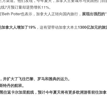
台等第三方渠道。他们发现，今年夏天，加拿大主要城市与美国热门目
线7月预订量却逆势增长11%
。
eth Potter也表示，加拿大人正转向国内旅行，
展现出强烈的“
加拿大人增加了19%
，这有望带动加拿大本土
1300亿加元的旅
：
，并扩大了飞往巴黎、罗马和雅典的运力。
斯特丹的航班。
则推出慕尼黑往返卡尔加里航线，预计今年夏天将有更多欧洲游客前往加拿