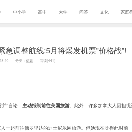
学
中小学
高中
大学
问答
文化
家庭
司紧急调整航线:5月将爆发机票”价格战”!
58:40
分类：
信息
阅读(441)
并”言论，
主动抵制前往美国旅游
。此外，许多加拿大人因担忧
年9月与家人一起前往佛罗里达的迪士尼乐园旅游。但她现在觉得此时前