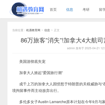
首页
信息
考研
留
当前位置：
机遇教育网
信息
正文
>
>
86万旅客”消失”!加拿大4大航
admin 发布于 2025-04-21 12:
美国游彻底失宠
加拿大人
掀起”爱国旅行潮”
成千上万的加拿大人因愤怒于特朗普的关税威胁与“吞
境拘留事件而主动放弃出行。
多伦多女子Austin Lamarche原本计划在今