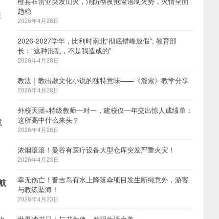
橙县布雷亚突发山火，消防彻夜抢险遏制火势，火情全面
趋稳
供
2026年4月28日
2026-2027学年，比利时南北“彻底错峰放假”; 教育部
长：“这种混乱，不是我造成的”
。
2026年4月28日
教法｜教出散文化小说的独特意味——《溜索》教学分享
2026年4月28日
外校天团+特级教师一对一，建校仅一年交出惊人成绩单：
这所高中什么来头？
减
2026年4月28日
浓烟滚滚！曼谷有医疗设备大型仓库突发严重火灾！
2026年4月23日
幸无伤亡！普吉岛有水上降落伞项目发生断绳意外，游客
航
与教练坠海！
2026年4月23日