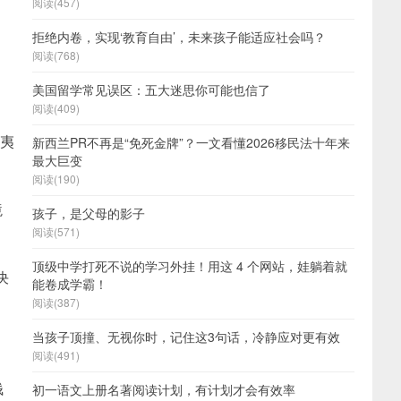
阅读(457)
拒绝内卷，实现‘教育自由’，未来孩子能适应社会吗？
阅读(768)
美国留学常见误区：五大迷思你可能也信了
阅读(409)
威夷
新西兰PR不再是“免死金牌”？一文看懂2026移民法十年来
最大巨变
阅读(190)
境
孩子，是父母的影子
阅读(571)
顶级中学打死不说的学习外挂！用这 4 个网站，娃躺着就
决
能卷成学霸！
阅读(387)
当孩子顶撞、无视你时，记住这3句话，冷静应对更有效
阅读(491)
钱
初一语文上册名著阅读计划，有计划才会有效率