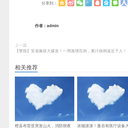
分享到：
作者：
admin
上一篇
【警报】安省麻疹大爆发！一周激增百例，累计病例逼近千人！
相关推荐
橙县布雷亚突发山火，消防彻夜
浓烟滚滚！曼谷有医疗设备