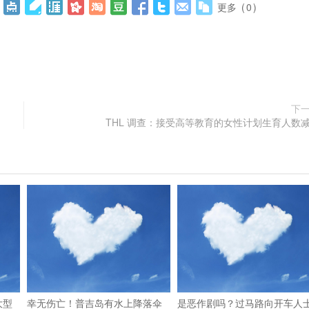
更多
(
0
)
下
THL 调查：接受高等教育的女性计划生育人数
大型
幸无伤亡！普吉岛有水上降落伞
是恶作剧吗？过马路向开车人