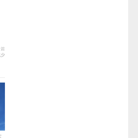
一篇
减少
士