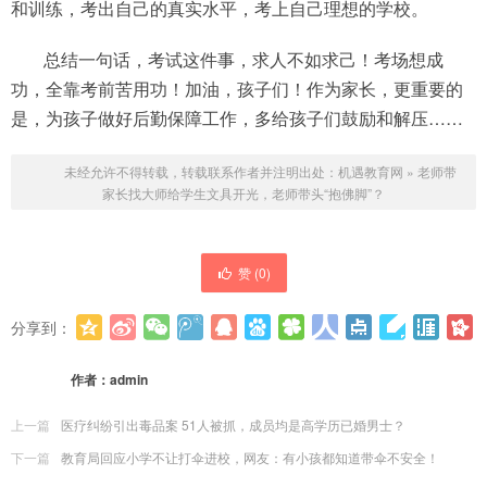
和训练，考出自己的真实水平，考上自己理想的学校。
总结一句话，考试这件事，求人不如求己！考场想成
功，全靠考前苦用功！加油，孩子们！作为家长，更重要的
是，为孩子做好后勤保障工作，多给孩子们鼓励和解压……
未经允许不得转载，转载联系作者并注明出处：
机遇教育网
»
老师带
家长找大师给学生文具开光，老师带头“抱佛脚”？
赞 (
0
)
分享到：
更多
(
0
)
作者：
admin
上一篇
医疗纠纷引出毒品案 51人被抓，成员均是高学历已婚男士？
下一篇
教育局回应小学不让打伞进校，网友：有小孩都知道带伞不安全！