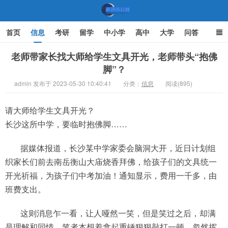
首页
信息
考研
留学
中小学
高中
大学
问答
文化
家庭教育
老师带家长找大师给学生文具开光，老师带头“抱佛
脚”？
机遇教育网
admin 发布于 2023-05-30 10:40:41
分类：
信息
阅读(895)
请大师给学生文具开光？
长沙这所中学，要临时抱佛脚……
据媒体报道，长沙某中学家委会脑洞大开，近日计划组
织家长们前去南岳衡山大庙烧香拜佛，给孩子们的文具统一
开光祈福，为孩子们中考加油！通知显示，费用一千多，由
班费支出。
这则消息乍一看，让人哑然一笑，但是笑过之后，却满
是理解和同情。笔者本想着拿起重锤狠狠敲打一顿，忽然挥