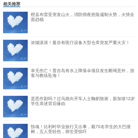
相关推荐
橙县布雷亚突发山火，消防彻夜抢险遏制火势，火情全
面趋稳
浓烟滚滚！曼谷有医疗设备大型仓库突发严重火灾！
幸无伤亡！普吉岛有水上降落伞项目发生断绳意外，游
客与教练坠海！
是恶作剧吗？过马路向开车人士鞠躬致谢，新加坡12岁
学生亲述背后缘由
惊魂！比利时毕业旅行又出事，载70名学生的大巴撞
树，五人受轻伤，师生受惊吓