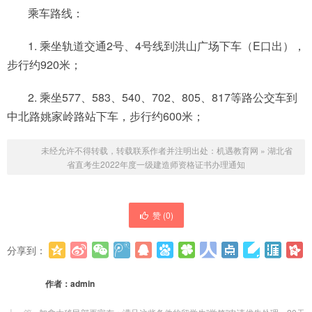
乘车路线：
1. 乘坐轨道交通2号、4号线到洪山广场下车（E口出），
步行约920米；
2. 乘坐577、583、540、702、805、817等路公交车到
中北路姚家岭路站下车，步行约600米；
未经允许不得转载，转载联系作者并注明出处：
机遇教育网
»
湖北省
省直考生2022年度一级建造师资格证书办理通知
赞 (
0
)
分享到：
更多
(
0
)
作者：
admin