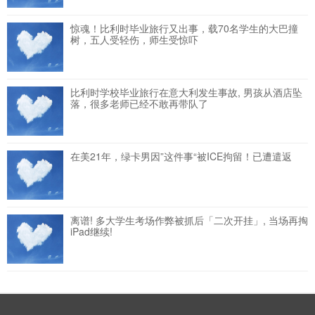
惊魂！比利时毕业旅行又出事，载70名学生的大巴撞
树，五人受轻伤，师生受惊吓
比利时学校毕业旅行在意大利发生事故, 男孩从酒店坠
落，很多老师已经不敢再带队了
在美21年，绿卡男因”这件事“被ICE拘留！已遭遣返
离谱! 多大学生考场作弊被抓后「二次开挂」, 当场再掏
iPad继续!