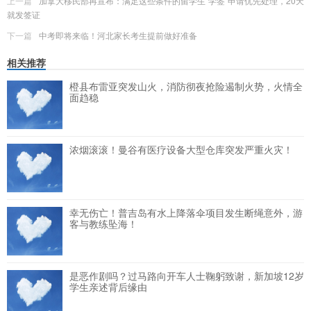
上一篇
加拿大移民部再宣布：满足这些条件的留学生”学签”申请优先处理，20天
就发签证
下一篇
中考即将来临！河北家长考生提前做好准备
相关推荐
橙县布雷亚突发山火，消防彻夜抢险遏制火势，火情全
面趋稳
浓烟滚滚！曼谷有医疗设备大型仓库突发严重火灾！
幸无伤亡！普吉岛有水上降落伞项目发生断绳意外，游
客与教练坠海！
是恶作剧吗？过马路向开车人士鞠躬致谢，新加坡12岁
学生亲述背后缘由