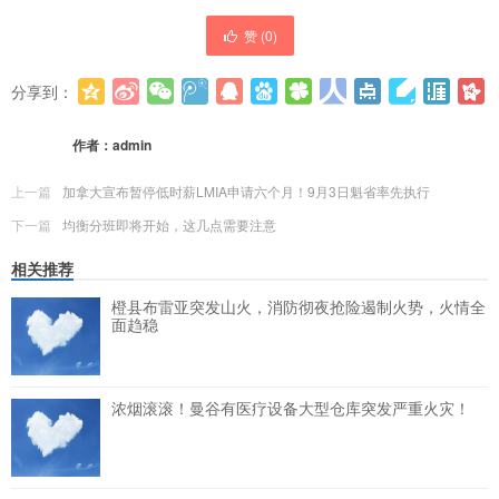
赞 (
0
)
分享到：
更多
(
0
)
作者：
admin
上一篇
加拿大宣布暂停低时薪LMIA申请六个月！9月3日魁省率先执行
下一篇
均衡分班即将开始，这几点需要注意
相关推荐
橙县布雷亚突发山火，消防彻夜抢险遏制火势，火情全
面趋稳
浓烟滚滚！曼谷有医疗设备大型仓库突发严重火灾！