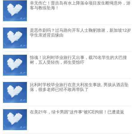
幸无伤亡！普吉岛有水上降落伞项目发生断绳意外，游
客与教练坠海！
是恶作剧吗？过马路向开车人士鞠躬致谢，新加坡12岁
学生亲述背后缘由
惊魂！比利时毕业旅行又出事，载70名学生的大巴撞
树，五人受轻伤，师生受惊吓
比利时学校毕业旅行在意大利发生事故, 男孩从酒店坠
落，很多老师已经不敢再带队了
在美21年，绿卡男因”这件事“被ICE拘留！已遭遣返