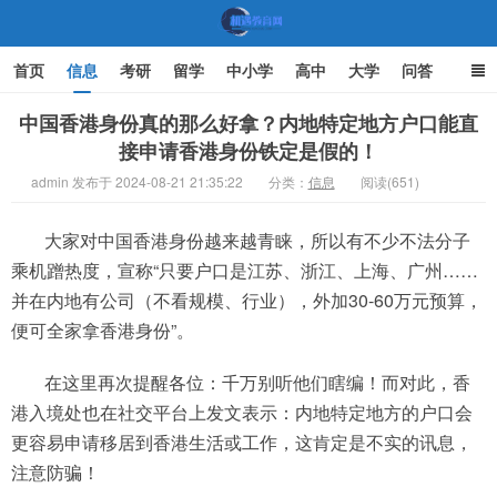
首页
信息
考研
留学
中小学
高中
大学
问答
文化
家庭教育
中国香港身份真的那么好拿？内地特定地方户口能直
接申请香港身份铁定是假的！
机遇教育网
admin 发布于 2024-08-21 21:35:22
分类：
信息
阅读(651)
大家对中国香港身份越来越青睐，所以有不少不法分子
乘机蹭热度，宣称“只要户口是江苏、浙江、上海、广州……
并在内地有公司（不看规模、行业），外加30-60万元预算，
便可全家拿香港身份”。
在这里再次提醒各位：千万别听他们瞎编！而对此，香
港入境处也在社交平台上发文表示：内地特定地方的户口会
更容易申请移居到香港生活或工作，这肯定是不实的讯息，
注意防骗！