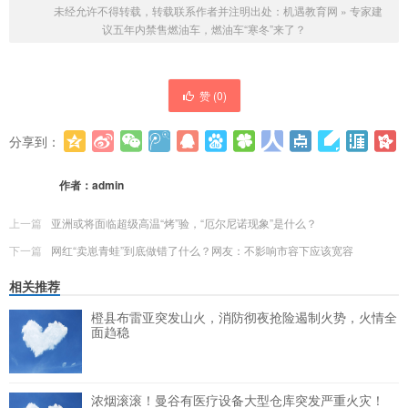
未经允许不得转载，转载联系作者并注明出处：
机遇教育网
»
专家建
议五年内禁售燃油车，燃油车“寒冬”来了？
赞 (
0
)
分享到：
更多
(
0
)
作者：
admin
上一篇
亚洲或将面临超级高温“烤”验，“厄尔尼诺现象”是什么？
下一篇
网红“卖崽青蛙”到底做错了什么？网友：不影响市容下应该宽容
相关推荐
橙县布雷亚突发山火，消防彻夜抢险遏制火势，火情全
面趋稳
浓烟滚滚！曼谷有医疗设备大型仓库突发严重火灾！