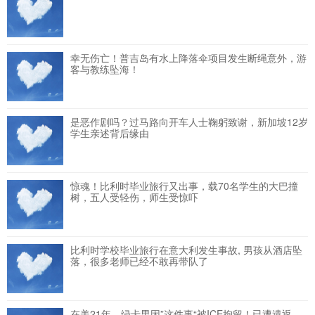
幸无伤亡！普吉岛有水上降落伞项目发生断绳意外，游
客与教练坠海！
是恶作剧吗？过马路向开车人士鞠躬致谢，新加坡12岁
学生亲述背后缘由
惊魂！比利时毕业旅行又出事，载70名学生的大巴撞
树，五人受轻伤，师生受惊吓
比利时学校毕业旅行在意大利发生事故, 男孩从酒店坠
落，很多老师已经不敢再带队了
在美21年，绿卡男因”这件事“被ICE拘留！已遭遣返