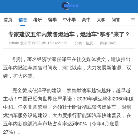
首页
信息
考研
留学
中小学
高中
大学
问答
文化
家庭教育
专家建议五年内禁售燃油车，燃油车“寒冬”来了？
admin 发布于 2023-05-15 14:21:19
分类：
信息
阅读(942)
机遇教育网
刚刚，著名经济学家任泽平在社交媒体发文，建议推出
五年内燃油车禁售时间表，河北以南，大力发展新能源，双
碳，扩大内需。
完全赞成任泽平的建议，禁售燃油车越快越好，越早越
主动！中国已经向世界庄严承诺：2030年碳达峰和2060年碳
中和。任务非常繁重，必须壮士断臂彻底禁售燃油车，限制
燃油车服务设施建设；大力度推行新能源汽车快速普及，在
五年内新能源汽车市场占有率达到60%（今年4月底是
27%）。