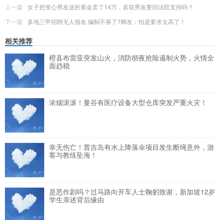
上一篇
女子把变心男友送的黄金卖了14万，若前男友要回法院支持吗？
下一篇
多地三甲招聘无人报名 编制不香了?网友：怕是要求太高了！
相关推荐
橙县布雷亚突发山火，消防彻夜抢险遏制火势，火情全
面趋稳
浓烟滚滚！曼谷有医疗设备大型仓库突发严重火灾！
幸无伤亡！普吉岛有水上降落伞项目发生断绳意外，游
客与教练坠海！
是恶作剧吗？过马路向开车人士鞠躬致谢，新加坡12岁
学生亲述背后缘由