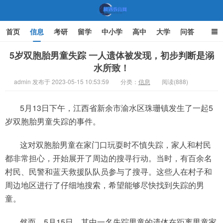
首页
信息
考研
留学
中小学
高中
大学
问答
文化
家庭教育
5岁双胞胎男童失踪 一人遗体被发现，初步判断是溺
水所致！
机遇教育网
admin 发布于 2023-05-15 10:53:59
分类：
信息
阅读(888)
5月13日下午，江西省新余市渝水区珠珊镇发生了一起5
岁双胞胎男童失踪的事件。
这对双胞胎男童在家门口玩耍时不慎失踪，家人和村民
都非常担心，开始展开了周边的搜寻行动。当时，有百余名
村民、民警和蓝天救援队队员参与了搜寻。这些人在村子和
周边地区进行了仔细地搜索，希望能够尽快找到失踪的男
童。
然而，5月15日，其中一名失踪男童的遗体在距离男童家