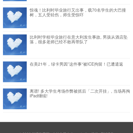
惊魂！比利时毕业旅行又出事，载70名学生的大巴撞
树，五人受轻伤，师生受惊吓
比利时学校毕业旅行在意大利发生事故, 男孩从酒店坠
落，很多老师已经不敢再带队了
在美21年，绿卡男因”这件事“被ICE拘留！已遭遣返
离谱! 多大学生考场作弊被抓后「二次开挂」, 当场再掏
iPad继续!