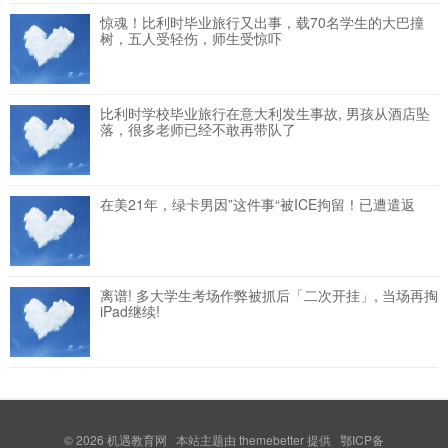
惊魂！比利时毕业旅行又出事，载70名学生的大巴撞
树，五人受轻伤，师生受惊吓
比利时学校毕业旅行在意大利发生事故, 男孩从酒店坠
落，很多老师已经不敢再带队了
在美21年，绿卡男因”这件事“被ICE拘留！已遭遣返
离谱! 多大学生考场作弊被抓后「二次开挂」, 当场再掏
iPad继续!
© 2026
机遇教育网
本站主题由
themebetter
提供 鄂ICP备