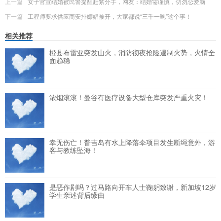
上一篇
女子官宣结婚被民警提醒赶紧分手，网友：结婚需谨慎，切勿恋爱脑
下一篇
工程师要求供应商安排嫖娼被开，大家都说“三千一晚”这个事！
相关推荐
橙县布雷亚突发山火，消防彻夜抢险遏制火势，火情全
面趋稳
浓烟滚滚！曼谷有医疗设备大型仓库突发严重火灾！
幸无伤亡！普吉岛有水上降落伞项目发生断绳意外，游
客与教练坠海！
是恶作剧吗？过马路向开车人士鞠躬致谢，新加坡12岁
学生亲述背后缘由