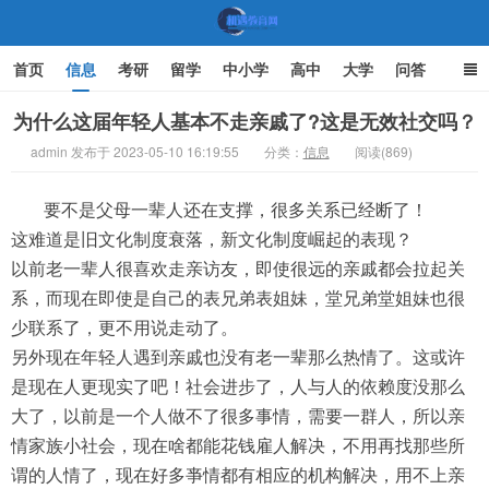
首页
信息
考研
留学
中小学
高中
大学
问答
文化
家庭教育
为什么这届年轻人基本不走亲戚了?这是无效社交吗？
admin 发布于 2023-05-10 16:19:55
分类：
信息
阅读(869)
机遇教育网
要不是父母一辈人还在支撑，很多关系已经断了！
这难道是旧文化制度衰落，新文化制度崛起的表现？
以前老一辈人很喜欢走亲访友，即使很远的亲戚都会拉起关
系，而现在即使是自己的表兄弟表姐妹，堂兄弟堂姐妹也很
少联系了，更不用说走动了。
另外现在年轻人遇到亲戚也没有老一辈那么热情了。这或许
是现在人更现实了吧！社会进步了，人与人的依赖度没那么
大了，以前是一个人做不了很多事情，需要一群人，所以亲
情家族小社会，现在啥都能花钱雇人解决，不用再找那些所
谓的人情了，现在好多亊情都有相应的机构解决，用不上亲