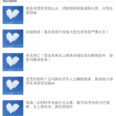
橙县布雷亚突发山火，消防彻夜抢险遏制火势，火情全
面趋稳
浓烟滚滚！曼谷有医疗设备大型仓库突发严重火灾！
幸无伤亡！普吉岛有水上降落伞项目发生断绳意外，游
客与教练坠海！
是恶作剧吗？过马路向开车人士鞠躬致谢，新加坡12岁
学生亲述背后缘由
惊魂！比利时毕业旅行又出事，载70名学生的大巴撞
树，五人受轻伤，师生受惊吓