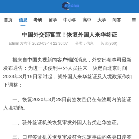
首页
信息
考研
留学
中小学
高中
大学
问答
文化
家庭教育
中国外交部官宣！恢复外国人来华签证
admin 发布于 2023-03-14 22:30:07
分类：
信息
阅读(960)
机遇教育网
据来自中国央视新闻客户端的消息，外交部领事司最新
发布通告：为进一步便利中外人员往来，决定自北京时间
2023年3月15日零时起，就外国人来华签证及入境政策作如
下调整：
一、恢复2020年3月28日前签发且仍在有效期内的签证
入境功能。
二、驻外签证机关恢复审发外国人各类赴华签证。
三、口岸签证机关恢复审发符合法定事由的各类口岸签