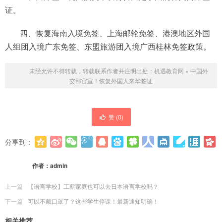
证。
四、恢复海南入境免签、上海邮轮免签、港澳地区外国
人组团入境广东免签、东盟旅游团入境广西桂林免签政策。
未经允许不得转载，转载联系作者并注明出处：
机遇教育网
»
中国外
交部官宣！恢复外国人来华签证
赞 (
0
)
分享到：
更多
(
0
)
作者：
admin
上一篇
【语言学校】工薪家庭也可以去日本语言学校吗？
下一篇
可以不戴口罩了？这些学生停课！最新通知明确！
相关推荐