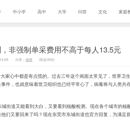
学
中小学
高中
大学
问答
文化
家庭
，非强制单采费用不高于每人13.5元
14:06
分类：
信息
阅读(956)
计大家心中都是有点慌的。过去三年这个画面太常见了，世界卫
生事件，也就意味着世卫组织也已经平常心了，病毒将与人类共
市东城街道又能看到大白，又要看到核酸检测。现在各个城市的核
道他们又要回来了吗？现在东莞市东城街道也官方回复，为满足
。