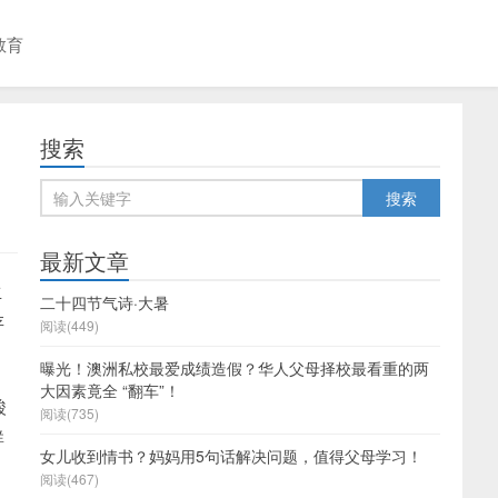
教育
搜索
最新文章
生
二十四节气诗·大暑
存
阅读(449)
曝光！澳洲私校最爱成绩造假？华人父母择校最看重的两
大因素竟全 “翻车”！
酸
阅读(735)
群
女儿收到情书？妈妈用5句话解决问题，值得父母学习！
阅读(467)