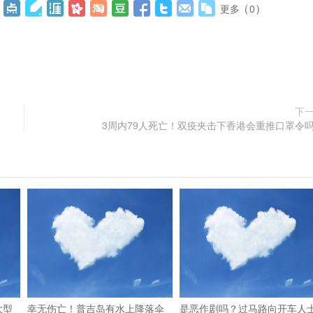
更多
(
0
)
下
3周内79人死亡！双疫夹击下香港会重推口罩令
大型
幸无伤亡！普吉岛有水上降落伞
是恶作剧吗？过马路向开车人