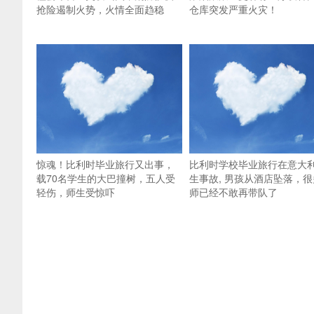
抢险遏制火势，火情全面趋稳
仓库突发严重火灾！
惊魂！比利时毕业旅行又出事，
比利时学校毕业旅行在意大
载70名学生的大巴撞树，五人受
生事故, 男孩从酒店坠落，很
轻伤，师生受惊吓
师已经不敢再带队了