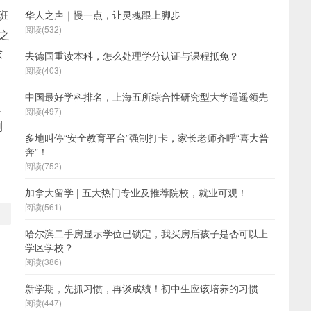
班
华人之声｜慢一点，让灵魂跟上脚步
阅读(532)
之
求
去德国重读本科，怎么处理学分认证与课程抵免？
阅读(403)
中国最好学科排名，上海五所综合性研究型大学遥遥领先
以
阅读(497)
测
多地叫停“安全教育平台”强制打卡，家长老师齐呼“喜大普
奔”！
阅读(752)
加拿大留学 | 五大热门专业及推荐院校，就业可观！
阅读(561)
哈尔滨二手房显示学位已锁定，我买房后孩子是否可以上
学区学校？
阅读(386)
新学期，先抓习惯，再谈成绩！初中生应该培养的习惯
阅读(447)