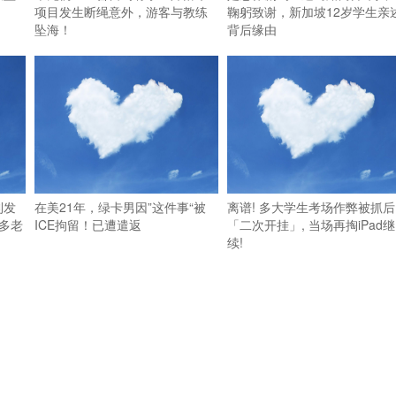
项目发生断绳意外，游客与教练
鞠躬致谢，新加坡12岁学生亲
坠海！
背后缘由
利发
在美21年，绿卡男因”这件事“被
离谱! 多大学生考场作弊被抓后
多老
ICE拘留！已遭遣返
「二次开挂」, 当场再掏iPad继
续!