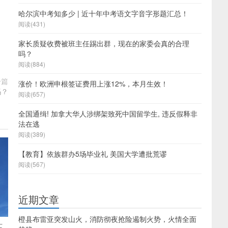
哈尔滨中考知多少 | 近十年中考语文字音字形题汇总！
阅读(431)
家长质疑收费被班主任踢出群，现在的家委会真的合理
吗？
阅读(884)
一篇
涨价！欧洲申根签证费用上涨12%，本月生效！
吗？
阅读(657)
全国通缉! 加拿大华人涉绑架致死中国留学生, 违反假释非
法在逃
阅读(389)
【教育】依族群办5场毕业礼 美国大学遭批荒谬
阅读(567)
近期文章
橙县布雷亚突发山火，消防彻夜抢险遏制火势，火情全面
士