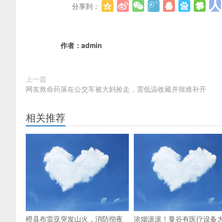
分享到：
作者：
admin
上一篇
网友救命药落在公交车被大妈捡走，需低温收藏并很难补开
相关推荐
橙县布雷亚突发山火，消防彻夜
浓烟滚滚！曼谷有医疗设备