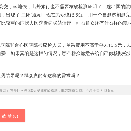
坐公交，坐地铁，出外旅行也不需要核酸检测证明了，连出国的航
，出现了“二阳”返潮，现在民众也很淡定，用一个自测试剂测完
有比较重的症状去医院看病买药治疗。那么群众还有什么样的需
医院和台心医院院检应检人员，单采费用不高于每人13.5元，
自费，如果真的是这样的情况，哪个群众愿意去给自己做核酸检
检测结果呢？群众真的有这样的需求吗？
育网
»
东莞回应连续8天安排核酸检测，非强制单采费用不高于每人13.5元
赞 (
0
)