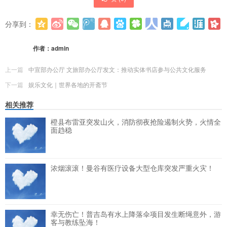
分享到：
更多
(
0
)
作者：
admin
上一篇
中宣部办公厅 文旅部办公厅发文：推动实体书店参与公共文化服务
下一篇
娱乐文化｜世界各地的开斋节
相关推荐
橙县布雷亚突发山火，消防彻夜抢险遏制火势，火情全
面趋稳
浓烟滚滚！曼谷有医疗设备大型仓库突发严重火灾！
幸无伤亡！普吉岛有水上降落伞项目发生断绳意外，游
客与教练坠海！