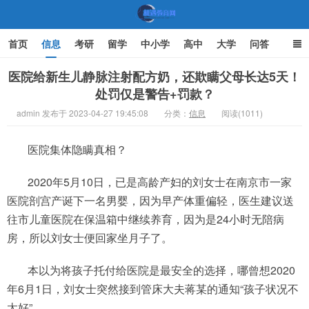
首页
信息
考研
留学
中小学
高中
大学
问答
文化
家庭教育
医院给新生儿静脉注射配方奶，还欺瞒父母长达5天！
处罚仅是警告+罚款？
机遇教育网
admin 发布于 2023-04-27 19:45:08
分类：
信息
阅读(1011)
医院集体隐瞒真相？
2020年5月10日，已是高龄产妇的刘女士在南京市一家
医院剖宫产诞下一名男婴，因为早产体重偏轻，医生建议送
往市儿童医院在保温箱中继续养育，因为是24小时无陪病
房，所以刘女士便回家坐月子了。
本以为将孩子托付给医院是最安全的选择，哪曾想2020
年6月1日，刘女士突然接到管床大夫蒋某的通知“孩子状况不
太好”……