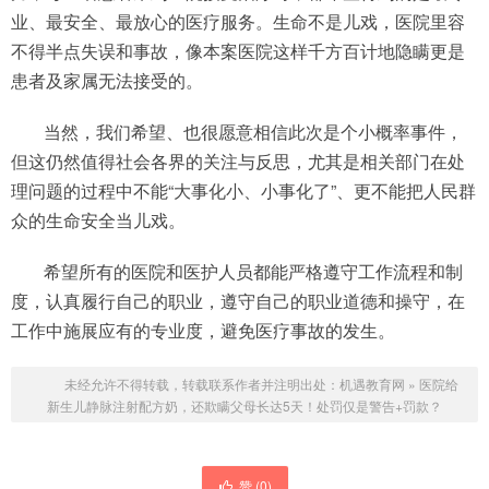
业、最安全、最放心的医疗服务。生命不是儿戏，医院里容
不得半点失误和事故，像本案医院这样千方百计地隐瞒更是
患者及家属无法接受的。
当然，我们希望、也很愿意相信此次是个小概率事件，
但这仍然值得社会各界的关注与反思，尤其是相关部门在处
理问题的过程中不能“大事化小、小事化了”、更不能把人民群
众的生命安全当儿戏。
希望所有的医院和医护人员都能严格遵守工作流程和制
度，认真履行自己的职业，遵守自己的职业道德和操守，在
工作中施展应有的专业度，避免医疗事故的发生。
未经允许不得转载，转载联系作者并注明出处：
机遇教育网
»
医院给
新生儿静脉注射配方奶，还欺瞒父母长达5天！处罚仅是警告+罚款？
赞 (
0
)