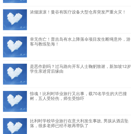
浓烟滚滚！曼谷有医疗设备大型仓库突发严重火灾！
幸无伤亡！普吉岛有水上降落伞项目发生断绳意外，游
客与教练坠海！
是恶作剧吗？过马路向开车人士鞠躬致谢，新加坡12岁
学生亲述背后缘由
惊魂！比利时毕业旅行又出事，载70名学生的大巴撞
树，五人受轻伤，师生受惊吓
比利时学校毕业旅行在意大利发生事故, 男孩从酒店坠
落，很多老师已经不敢再带队了