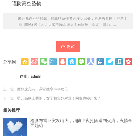
谨防高空坠物
未经允许不得转载，转载联系作者并注明出处：
机遇教育网
»
注意！
雨+阵风8级！河北大范围降水逼近！石家庄、保定、邢台……
赞 (
0
)
分享到：
更多
(
0
)
作者：
admin
上一篇
做好这几点，课堂效率事半功倍
下一篇
婴儿高铁上哭闹，女子和宝妈对骂！网友也吵起来了
相关推荐
橙县布雷亚突发山火，消防彻夜抢险遏制火势，火情全
面趋稳