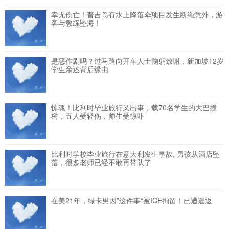
幸无伤亡！普吉岛有水上降落伞项目发生断绳意外，游
客与教练坠海！
是恶作剧吗？过马路向开车人士鞠躬致谢，新加坡12岁
学生亲述背后缘由
惊魂！比利时毕业旅行又出事，载70名学生的大巴撞
树，五人受轻伤，师生受惊吓
比利时学校毕业旅行在意大利发生事故, 男孩从酒店坠
落，很多老师已经不敢再带队了
在美21年，绿卡男因”这件事“被ICE拘留！已遭遣返