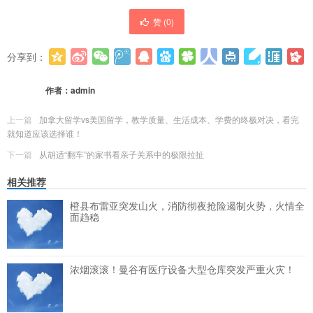
赞 (
0
)
分享到：
更多
(
0
)
作者：
admin
上一篇
加拿大留学vs美国留学，教学质量、生活成本、学费的终极对决，看完
就知道应该选择谁！
下一篇
从胡适“翻车”的家书看亲子关系中的极限拉扯
相关推荐
橙县布雷亚突发山火，消防彻夜抢险遏制火势，火情全
面趋稳
浓烟滚滚！曼谷有医疗设备大型仓库突发严重火灾！