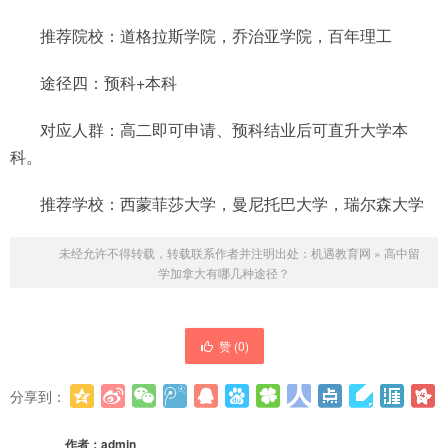
推荐院校：道格拉斯学院，乔治亚学院，百年理工
途径四：预科+本科
对应人群：高二即可申请、预科结业后可直升大学本
科。
推荐学校：西蒙菲莎大学，曼尼托巴大学，瑞尔森大学
未经允许不得转载，转载联系作者并注明出处：
机遇教育网
»
高中留
学加拿大有哪几种途径？
赞 (
0
)
分享到：
更多
(
0
)
作者：
admin